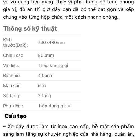
và vô cùng tiện dụng, thay vì phải bưng bê từng chồng
gia vị, đồ ăn thì giờ đây bạn đã có thể cất gọn và xếp
chúng vào từng hộp chứa một cách nhanh chóng.
Thông số kỹ thuật
Kích
730x480mm
thước(DxR):
Chiều cao:
800mm
Vật liệu:
Thép không gỉ
Bánh xe:
4 bánh
Màu sắc:
inox
Số tầng:
2 tầng
Phụ kiện :
hộp đựng gia vị
Cấu tạo
– Xe đẩy được làm từ inox cao cấp, bề mặt sản phẩm
sáng làm tăng sự chuyên nghiệp của nhà hàng, quán ăn,