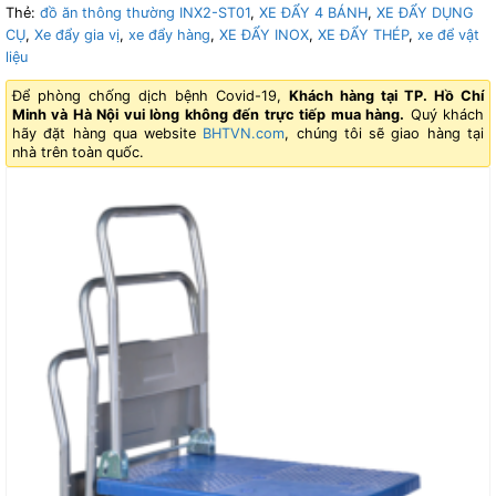
Thẻ:
đồ ăn thông thường INX2-ST01
,
XE ĐẨY 4 BÁNH
,
XE ĐẨY DỤNG
CỤ
,
Xe đẩy gia vị
,
xe đẩy hàng
,
XE ĐẨY INOX
,
XE ĐẨY THÉP
,
xe để vật
liệu
Để phòng chống dịch bệnh Covid-19,
Khách hàng tại TP. Hồ Chí
Minh và Hà Nội vui lòng không đến trực tiếp mua hàng.
Quý khách
hãy đặt hàng qua website
BHTVN.com
, chúng tôi sẽ giao hàng tại
nhà trên toàn quốc.