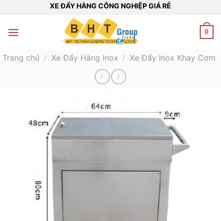
Bỏ
XE ĐẨY HÀNG CÔNG NGHIỆP GIÁ RẺ
qua
nội
0
dung
Trang chủ
/
Xe Đẩy Hàng Inox
/
Xe Đẩy Inox Khay Cơm