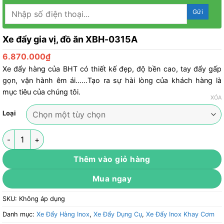
Xe đẩy gia vị, đồ ăn XBH-0315A
6.870.000
₫
Xe đẩy hàng của BHT có thiết kế đẹp, độ bền cao, tay đẩy gấp
gọn, vận hành êm ái……Tạo ra sự hài lòng của khách hàng là
mục tiêu của chúng tôi.
XÓA
Loại
Xe đẩy gia vị, đồ ăn XBH-0315A số lượng
Thêm vào giỏ hàng
Mua ngay
SKU:
Không áp dụng
Danh mục:
Xe Đẩy Hàng Inox
,
Xe Đẩy Dụng Cụ
,
Xe Đẩy Inox Khay Cơm