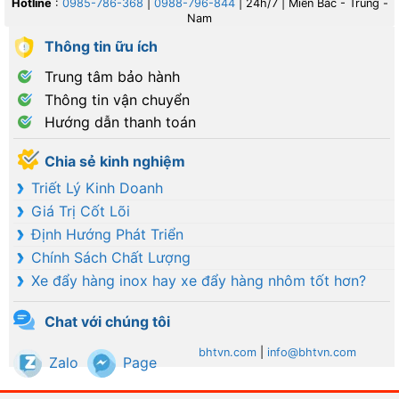
Hotline
:
0985-786-368
|
0988-796-844
| 24h/7 | Miền Bắc - Trung -
Nam
Thông tin ữu ích
Trung tâm bảo hành
Thông tin vận chuyển
Hướng dẫn thanh toán
Chia sẻ kinh nghiệm
Triết Lý Kinh Doanh
Giá Trị Cốt Lõi
Định Hướng Phát Triển
Chính Sách Chất Lượng
Xe đẩy hàng inox hay xe đẩy hàng nhôm tốt hơn?
Chat với chúng tôi
bhtvn.com
|
info@bhtvn.com
Zalo
Page