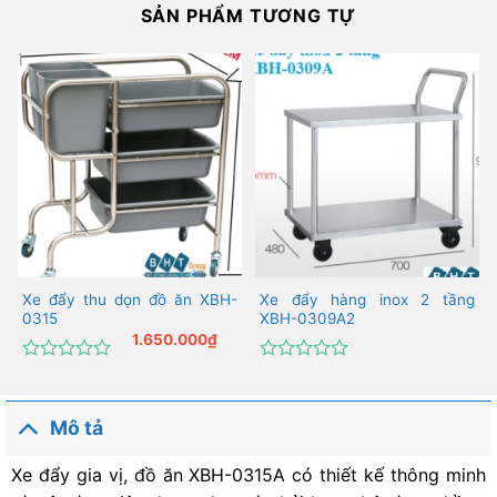
SẢN PHẨM TƯƠNG TỰ
Xe đẩy thu dọn đồ ăn XBH-
Xe đẩy hàng inox 2 tầng
0315
XBH-0309A2
1.650.000
₫
Được
Được
xếp
xếp
hạng
hạng
Mô tả
0
0
5
5
sao
sao
Xe đẩy gia vị, đồ ăn XBH-0315A có thiết kế thông minh