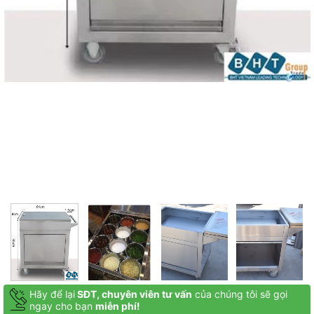
Hãy để lại
SĐT, chuyên viên tư vấn
của chúng tôi sẽ gọi
ngay cho bạn
miễn phí!