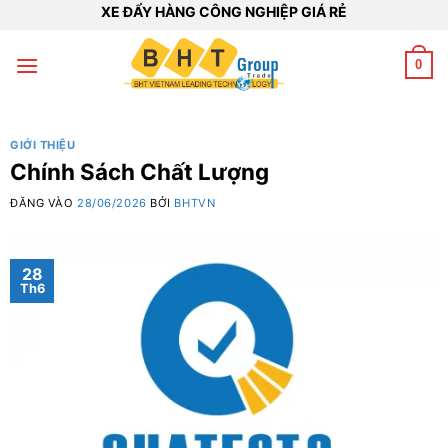
Bỏ
XE ĐẨY HÀNG CÔNG NGHIỆP GIÁ RẺ
qua
nội
0
dung
GIỚI THIỆU
Chính Sách Chất Lượng
ĐĂNG VÀO
28/06/2026
BỞI
BHTVN
28
Th6