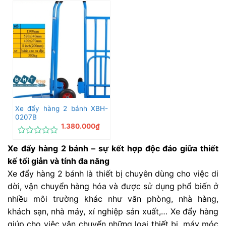
xếp
xếp
hạng
hạng
0
0
5
5
sao
sao
Xe đẩy hàng 2 bánh XBH-
0207B
1.380.000
₫
Được
Xe đẩy hàng 2 bánh – sự kết hợp độc đáo giữa thiết
xếp
hạng
kế tối giản và tính đa năng
0
Xe đẩy hàng 2 bánh là thiết bị chuyên dùng cho việc di
5
sao
dời, vận chuyển hàng hóa và được sử dụng phổ biến ở
nhiều môi trường khác như văn phòng, nhà hàng,
khách sạn, nhà máy, xí nghiệp sản xuất,… Xe đẩy hàng
giúp cho việc vận chuyển những loại thiết bị, máy móc