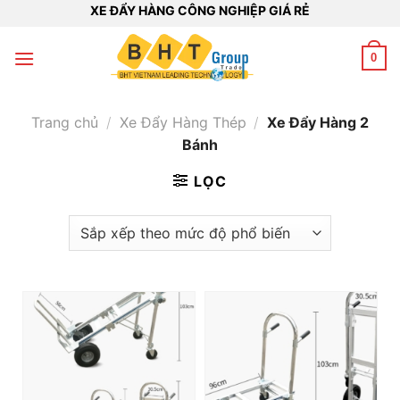
Bỏ
XE ĐẨY HÀNG CÔNG NGHIỆP GIÁ RẺ
qua
nội
0
dung
Trang chủ
/
Xe Đẩy Hàng Thép
/
Xe Đẩy Hàng 2
Bánh
LỌC