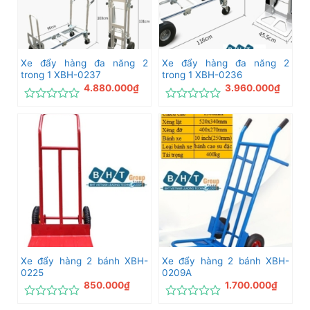
Xe đẩy hàng đa năng 2
Xe đẩy hàng đa năng 2
trong 1 XBH-0237
trong 1 XBH-0236
4.880.000
₫
3.960.000
₫
Được
Được
xếp
xếp
hạng
hạng
0
0
5
5
sao
sao
Xe đẩy hàng 2 bánh XBH-
Xe đẩy hàng 2 bánh XBH-
0225
0209A
850.000
₫
1.700.000
₫
Được
Được