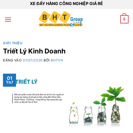
Bỏ
XE ĐẨY HÀNG CÔNG NGHIỆP GIÁ RẺ
qua
nội
0
dung
GIỚI THIỆU
Triết Lý Kinh Doanh
ĐĂNG VÀO
01/07/2026
BỞI
BHTVN
01
Th7