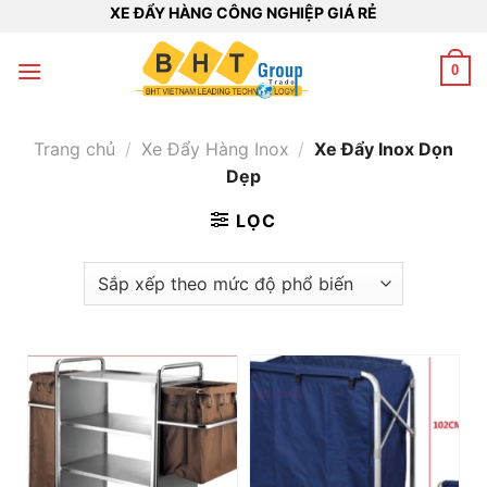
Bỏ
XE ĐẨY HÀNG CÔNG NGHIỆP GIÁ RẺ
qua
nội
0
dung
Trang chủ
/
Xe Đẩy Hàng Inox
/
Xe Đẩy Inox Dọn
Dẹp
LỌC