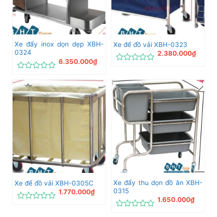
Xe đẩy inox dọn dẹp XBH-
Xe để đồ vải XBH-0323
0324
2.380.000
₫
6.350.000
₫
Được
xếp
Được
hạng
xếp
0
hạng
5
0
sao
5
sao
Xe đẩy thu dọn đồ ăn XBH-
Xe để đồ vải XBH-0305C
0315
1.770.000
₫
1.650.000
₫
Được
xếp
Được