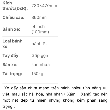
Kích
730x470mm
thước(DxR):
Chiều cao:
860mm
4 inch
Bánh xe:
(100mm)
Loại bánh
bánh PU
xe:
Tay đẩy:
Gấp gọn
Sàn xe:
sàn nhựa
Tải trọng:
150kg
Xe đẩy sàn nhựa mang trên mình nhiều tính năng ưu
việt, màu sắc hài hòa, nhã nhặn ( Xám + Xanh) tạo nên
một nét đẹp tự nhiên nhưng không kém phần sang
trọng .