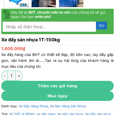
Hãy để lại
SĐT, chuyên viên tư vấn
của chúng tôi sẽ gọi
ngay cho bạn
miễn phí!
Xe đẩy sàn nhựa 1T-150kg
1.400.000
₫
Xe đẩy hàng của BHT có thiết kế đẹp, độ bền cao, tay đẩy gấp
gọn, vận hành êm ái……Tạo ra sự hài lòng của khách hàng là
mục tiêu của chúng tôi.
Xe đẩy sàn nhựa 1T-150kg số lượng
Thêm vào giỏ hàng
Mua ngay
Danh mục:
Xe Đẩy Hàng Nhựa
,
Xe Kéo Hàng Sàn Nhựa
Thẻ:
XE ĐẨY 4 BÁNH
,
xe đẩy hàng
,
Xe đẩy sàn nhựa
,
Xe đẩy sàn nhựa