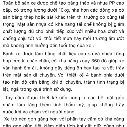
Toàn bộ sàn xe được chế tạo bằng thép và nhựa PP cao
cấp, có trọng lượng dưới 10kg, nhẹ hơn các dòng xe có
sàn bằng thép hoặc sắt khác trên thị trường có cùng tải
trọng. Mặt sàn nhựa có khả năng tái chế không bị giảm
chất lượng dù cho phải tiếp xúc với nhiều hóa chất và
chống chịu tốt với thời tiết mưa hay môi trường ẩm ướt
mà không ảnh hưởng đến tuổi thọ của xe .
Bánh xe được làm bằng chất liệu cao su và nhựa tổng
hợp cực kì chắc chắn, có khả năng xoay 360 độ giúp xe
vận hành êm ái , không gây tiếng ồn hay tạo ra vết trầy
trên mặt sàn di chuyển. Với thiết kế 4 bánh phía dưới
tạo nên độ cân bằng khi di chuyển, tránh tình trạng bị
lật, ngã trong quá trình sử dụng.
Tay cầm được thiết kế uốn cong ở các bề mặt góc
nhằm làm tăng thêm tính thẩm mỹ, giúp không trầy
xước khi va chạm với người dùng.
Xe trở nên gọn gàng hơn với phần tay cầm có khả năng
gấp gọn giúp tiết kiệm diện tích khi cất giữ, cũng như