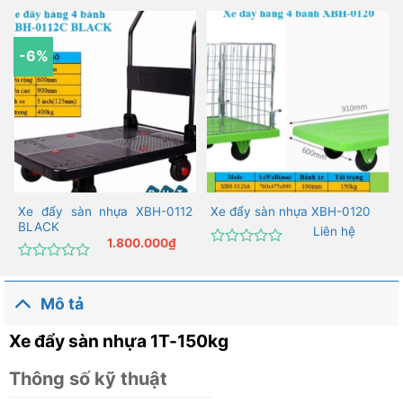
-6%
Xe đẩy sàn nhựa XBH-0112
Xe đẩy sàn nhựa XBH-0120
BLACK
Liên hệ
1.800.000
₫
Được
xếp
Được
hạng
xếp
0
hạng
Mô tả
5
0
sao
5
Xe đẩy sàn nhựa 1T-150kg
sao
Thông số kỹ thuật