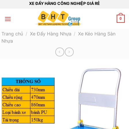
Bỏ
XE ĐẨY HÀNG CÔNG NGHIỆP GIÁ RẺ
qua
nội
0
dung
Trang chủ
/
Xe Đẩy Hàng Nhựa
/
Xe Kéo Hàng Sàn
Nhựa