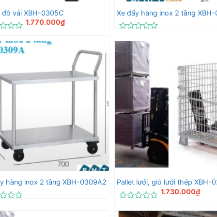
ể đồ vải XBH-0305C
Xe đẩy hàng inox 2 tầng XBH
1.770.000
₫
c
Được
xếp
hạng
0
5
sao
y hàng inox 2 tầng XBH-0309A2
Pallet lưới, giỏ lưới thép XBH-
1.730.000
₫
c
Được
xếp