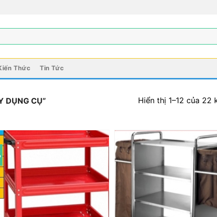
Kiến Thức
Tin Tức
Hiển thị 1–12 của 22 
ẨY DỤNG CỤ”
%