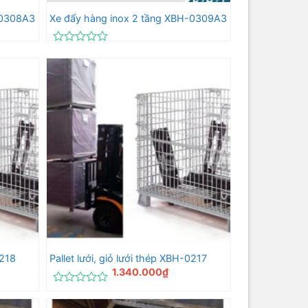
-0308A3
Xe đẩy hàng inox 2 tầng XBH-0309A3
Được
xếp
hạng
0
5
sao
0218
Pallet lưới, giỏ lưới thép XBH-0217
1.340.000
₫
Được
xếp