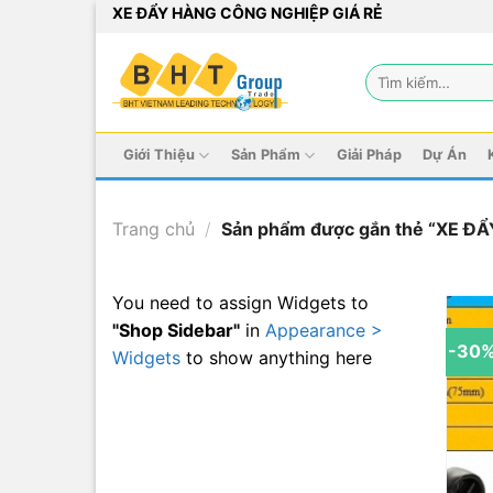
Bỏ
XE ĐẨY HÀNG CÔNG NGHIỆP GIÁ RẺ
qua
nội
Tìm
dung
kiếm:
Giới Thiệu
Sản Phẩm
Giải Pháp
Dự Án
Trang chủ
/
Sản phẩm được gắn thẻ “XE Đ
You need to assign Widgets to
"Shop Sidebar"
in
Appearance >
-30
Widgets
to show anything here