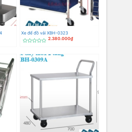
4
Xe để đồ vải XBH-0323
2.380.000
₫
Được
xếp
hạng
0
5
sao