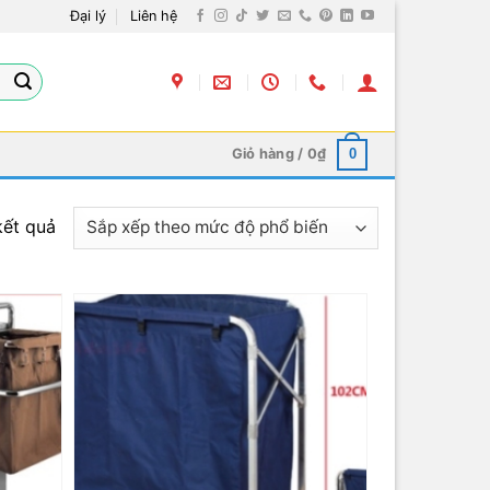
Đại lý
Liên hệ
Giỏ hàng /
0
₫
0
kết quả