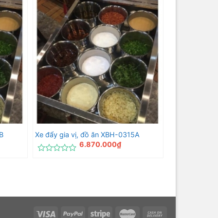
hạng
0
5
sao
B
Xe đẩy gia vị, đồ ăn XBH-0315A
6.870.000
₫
Được
xếp
hạng
0
5
sao