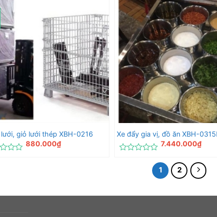
hạng
0
5
sao
t lưới, giỏ lưới thép XBH-0216
Xe đẩy gia vị, đồ ăn XBH-0315
880.000
₫
7.440.000
₫
c
Được
xếp
1
2
hạng
0
5
sao