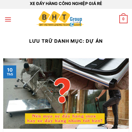
Bỏ
XE ĐẨY HÀNG CÔNG NGHIỆP GIÁ RẺ
qua
nội
0
dung
LƯU TRỮ DANH MỤC:
DỰ ÁN
10
Th5