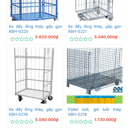
Xe đẩy lồng thép gấp gọn
Xe đẩy lồng thép, gấp gọn
XBH-0225
XBH-0221
5.620.000
₫
5.040.000
₫
Được
Được
xếp
xếp
hạng
hạng
0
0
5
5
sao
sao
Xe đẩy lồng thép, gấp gọn
Pallet lưới, giỏ lưới thép
XBH-0219
XBH-0218
5.040.000
₫
1.730.000
₫
Được
Được