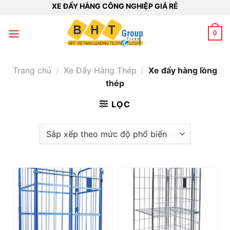
Bỏ
XE ĐẨY HÀNG CÔNG NGHIỆP GIÁ RẺ
qua
nội
0
dung
Trang chủ
/
Xe Đẩy Hàng Thép
/
Xe đẩy hàng lồng
thép
LỌC