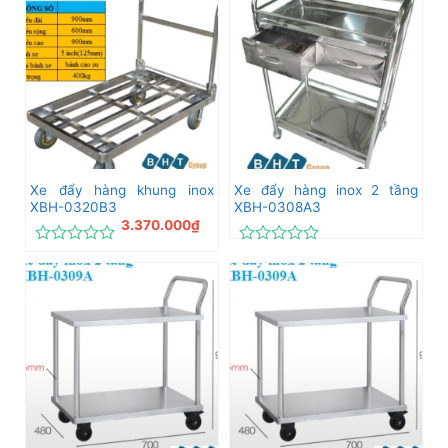
0
hạng
5
0
sao
5
sao
Xe đẩy hàng khung inox
Xe đẩy hàng inox 2 tầng
XBH-0320B3
XBH-0308A3
3.370.000
₫
Được
Được
xếp
xếp
hạng
hạng
0
0
5
5
sao
sao