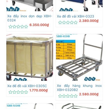
Xe đẩy inox dọn dẹp XBH-
Xe để đồ vải XBH-0323
0324
2.380.000
₫
6.350.000
₫
Được
xếp
Được
hạng
xếp
0
hạng
5
0
sao
5
sao
Xe đẩy hàng khung inox
Xe để đồ vải XBH-0305C
XBH-0320B2
1.770.000
₫
2.580.000
₫
Được
xếp
Được
hạng
xếp