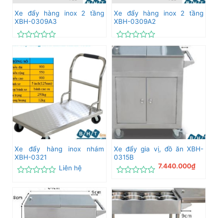
Xe đẩy hàng inox 2 tầng
Xe đẩy hàng inox 2 tầng
XBH-0309A3
XBH-0309A2
Được
Được
xếp
xếp
hạng
hạng
0
0
5
5
sao
sao
Xe đẩy hàng inox nhám
Xe đẩy gia vị, đồ ăn XBH-
XBH-0321
0315B
7.440.000
₫
Liên hệ
Được
Được
xếp
xếp
hạng
hạng
0
0
5
5