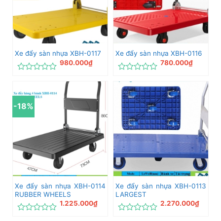
Xe đẩy sàn nhựa XBH-0117
Xe đẩy sàn nhựa XBH-0116
980.000
₫
780.000
₫
Được
Được
xếp
xếp
hạng
hạng
0
0
-18%
5
5
sao
sao
Xe đẩy sàn nhựa XBH-0114
Xe đẩy sàn nhựa XBH-0113
RUBBER WHEELS
LARGEST
1.225.000
₫
2.270.000
₫
Được
Được