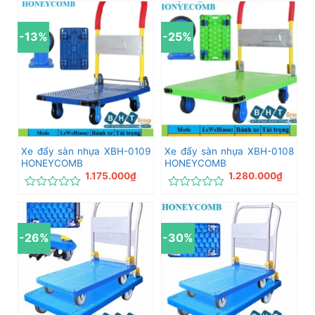
xếp
xếp
hạng
hạng
0
0
-13%
-25%
5
5
sao
sao
Xe đẩy sàn nhựa XBH-0109
Xe đẩy sàn nhựa XBH-0108
HONEYCOMB
HONEYCOMB
1.175.000
₫
1.280.000
₫
Được
Được
xếp
xếp
hạng
hạng
0
0
-26%
-30%
5
5
sao
sao