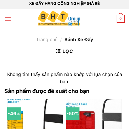
Bỏ
XE ĐẨY HÀNG CÔNG NGHIỆP GIÁ RẺ
qua
nội
0
dung
Trang chủ
/
Bánh Xe Đẩy
LỌC
Không tìm thấy sản phẩm nào khớp với lựa chọn của
bạn.
Sản phẩm được đề xuất cho bạn
-46%
-50%