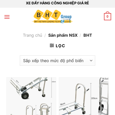
Bỏ
XE ĐẨY HÀNG CÔNG NGHIỆP GIÁ RẺ
qua
nội
0
dung
Trang chủ
/
Sản phẩm NSX
/
BHT
LỌC