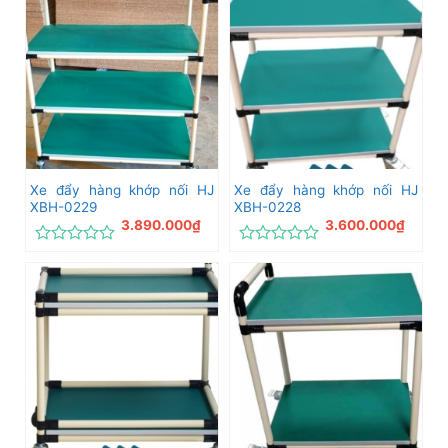
hạng
hạng
0
0
5
5
sao
sao
Xe đẩy hàng khớp nối HJ
Xe đẩy hàng khớp nối HJ
XBH-0229
XBH-0228
3.890.000
₫
3.600.000
₫
Được
Được
xếp
xếp
hạng
hạng
0
0
5
5
sao
sao