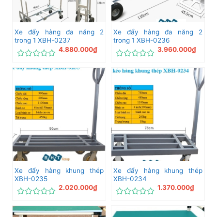
Xe đẩy hàng đa năng 2
Xe đẩy hàng đa năng 2
trong 1 XBH-0237
trong 1 XBH-0236
4.880.000
₫
3.960.000
₫
Được
Được
xếp
xếp
hạng
hạng
0
0
5
5
sao
sao
Xe đẩy hàng khung thép
Xe đẩy hàng khung thép
XBH-0235
XBH-0234
2.020.000
₫
1.370.000
₫
Được
Được
xếp
xếp