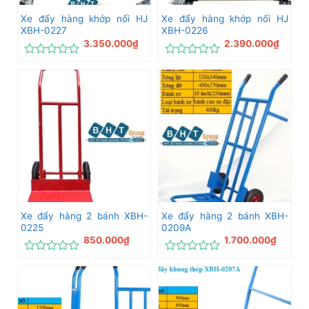
Xe đẩy hàng khớp nối HJ
Xe đẩy hàng khớp nối HJ
XBH-0227
XBH-0226
3.350.000
₫
2.390.000
₫
Được
Được
xếp
xếp
hạng
hạng
0
0
5
5
sao
sao
Xe đẩy hàng 2 bánh XBH-
Xe đẩy hàng 2 bánh XBH-
0225
0209A
850.000
₫
1.700.000
₫
Được
Được
xếp
xếp
hạng
hạng
0
0
5
5