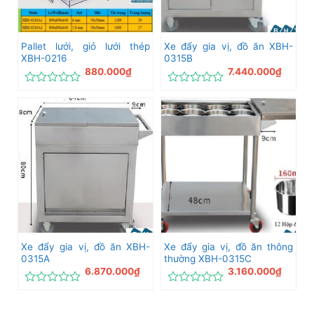
Pallet lưới, giỏ lưới thép
Xe đẩy gia vị, đồ ăn XBH-
XBH-0216
0315B
880.000
₫
7.440.000
₫
Được
Được
xếp
xếp
hạng
hạng
0
0
5
5
sao
sao
Xe đẩy gia vị, đồ ăn XBH-
Xe đẩy gia vị, đồ ăn thông
0315A
thường XBH-0315C
6.870.000
₫
3.160.000
₫
Được
Được
xếp
xếp