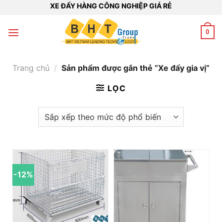
Bỏ
XE ĐẨY HÀNG CÔNG NGHIỆP GIÁ RẺ
qua
nội
0
dung
Trang chủ
/
Sản phẩm được gắn thẻ “Xe đẩy gia vị”
LỌC
-12%