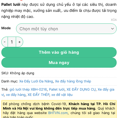
Pallet lưới
này được sử dụng chủ yếu ở tại các siêu thị, doanh
nghiệp may mặc, xưởng sản xuất,. ưu điểm là chịu được tải trọng
nặng nhiệt độ cao.
XÓA
Mode
Pallet lưới, giỏ lưới thép XBH-0216 số lượng
Thêm vào giỏ hàng
Mua ngay
SKU:
Không áp dụng
Danh mục:
Xe Đẩy Lưới Đa Năng
,
Xe đẩy hàng lồng thép
Thẻ:
giỏ lưới thép XBH-0216
,
Pallet lưới
,
XE ĐẨY DỤNG CỤ
,
Xe đẩy gia
vị
,
xe đẩy hàng
,
XE ĐẨY THÉP
,
xe để vật liệu
Để phòng chống dịch bệnh Covid-19,
Khách hàng tại TP. Hồ Chí
Minh và Hà Nội vui lòng không đến trực tiếp mua hàng.
Quý khách
hãy đặt hàng qua website
BHTVN.com
, chúng tôi sẽ giao hàng tại
nhà trên toàn quốc.