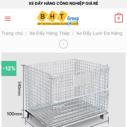
Bỏ
XE ĐẨY HÀNG CÔNG NGHIỆP GIÁ RẺ
qua
nội
0
dung
Trang chủ
/
Xe Đẩy Hàng Thép
/
Xe Đẩy Lưới Đa Năng
-12%