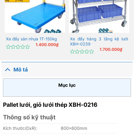
Xe đẩy hàng 3 tầng kệ lưới
Xe đẩy sàn nhựa 1T-150kg
XBH-0239
1.400.000
₫
1.700.000
₫
Được
xếp
Được
hạng
xếp
0
hạng
Mô tả
5
0
sao
5
sao
Mục lục
Pallet lưới, giỏ lưới thép XBH-0216
Thông số kỹ thuật
Kích thước(DxR):
800x600mm