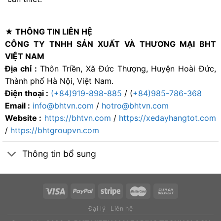
★ THÔNG TIN LIÊN HỆ
CÔNG TY TNHH SẢN XUẤT VÀ THƯƠNG MẠI BHT
VIỆT NAM
Địa chỉ :
Thôn Triền, Xã Đức Thượng, Huyện Hoài Đức,
Thành phố Hà Nội, Việt Nam.
Điện thoại :
(+84)919-898-885
/ (
+84)985-786-368
Email :
info@bhtvn.com
/
hotro@bhtvn.com
Website :
https://bhtvn.com
/
https://xedayhangtot.com
/
https://bhtgroupvn.com
Thông tin bổ sung
Đại lý
Liên hệ