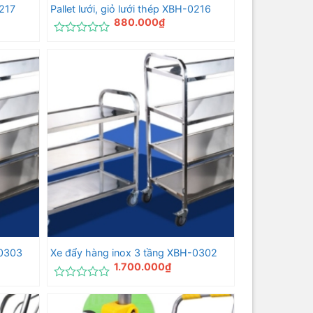
0217
Pallet lưới, giỏ lưới thép XBH-0216
880.000
₫
Được
xếp
hạng
0
5
sao
-0303
Xe đẩy hàng inox 3 tầng XBH-0302
1.700.000
₫
Được
xếp
hạng