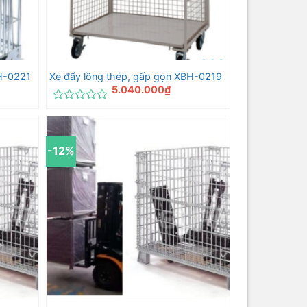
BH-0221
Xe đẩy lồng thép, gấp gọn XBH-0219
5.040.000
₫
Được
xếp
hạng
0
-12%
5
sao