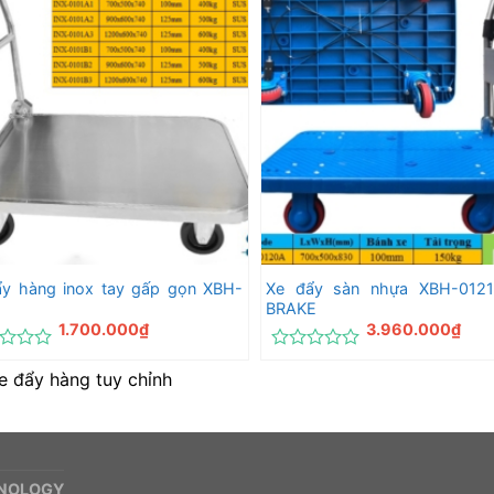
0
5
sao
ẩy hàng inox tay gấp gọn XBH-
Xe đẩy sàn nhựa XBH-012
BRAKE
1.700.000
₫
3.960.000
₫
c
Được
e đẩy hàng tuy chỉnh
xếp
hạng
0
5
sao
HNOLOGY