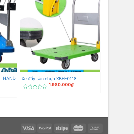
0
5
sao
1 HAND
Xe đẩy sàn nhựa XBH-0118
1.980.000
₫
Được
xếp
hạng
0
5
sao