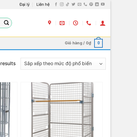
Đại lý
Liên hệ
Giỏ hàng /
0
₫
0
results