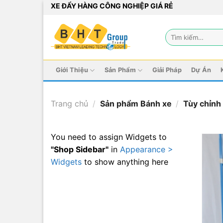
Bỏ
XE ĐẨY HÀNG CÔNG NGHIỆP GIÁ RẺ
qua
nội
Tìm
dung
kiếm:
Giới Thiệu
Sản Phẩm
Giải Pháp
Dự Án
Trang chủ
/
Sản phẩm Bánh xe
/
Tùy chỉnh
You need to assign Widgets to
"Shop Sidebar"
in
Appearance >
Widgets
to show anything here