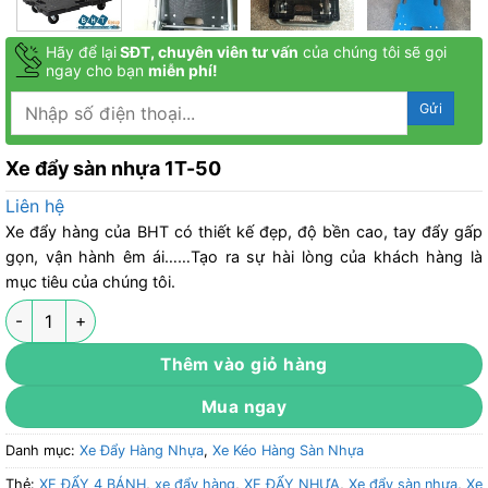
Hãy để lại
SĐT, chuyên viên tư vấn
của chúng tôi sẽ gọi
ngay cho bạn
miễn phí!
Xe đẩy sàn nhựa 1T-50
Liên hệ
Xe đẩy hàng của BHT có thiết kế đẹp, độ bền cao, tay đẩy gấp
gọn, vận hành êm ái……Tạo ra sự hài lòng của khách hàng là
mục tiêu của chúng tôi.
Xe đẩy sàn nhựa 1T-50 số lượng
Thêm vào giỏ hàng
Mua ngay
Danh mục:
Xe Đẩy Hàng Nhựa
,
Xe Kéo Hàng Sàn Nhựa
Thẻ:
XE ĐẨY 4 BÁNH
,
xe đẩy hàng
,
XE ĐẨY NHỰA
,
Xe đẩy sàn nhựa
,
Xe