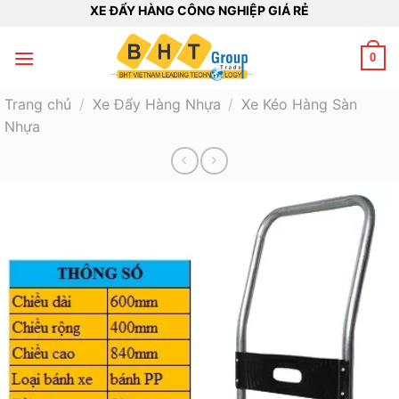
Bỏ
XE ĐẨY HÀNG CÔNG NGHIỆP GIÁ RẺ
qua
nội
0
dung
Trang chủ
/
Xe Đẩy Hàng Nhựa
/
Xe Kéo Hàng Sàn
Nhựa