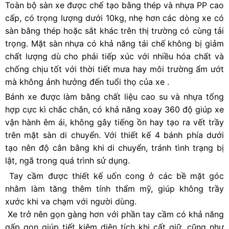
Toàn bộ sàn xe được chế tạo bằng thép và nhựa PP cao
cấp, có trọng lượng dưới 10kg, nhẹ hơn các dòng xe có
sàn bằng thép hoặc sắt khác trên thị trường có cùng tải
trọng. Mặt sàn nhựa có khả năng tái chế không bị giảm
chất lượng dù cho phải tiếp xúc với nhiều hóa chất và
chống chịu tốt với thời tiết mưa hay môi trường ẩm ướt
mà không ảnh hưởng đến tuổi thọ của xe .
Bánh xe được làm bằng chất liệu cao su và nhựa tổng
hợp cực kì chắc chắn, có khả năng xoay 360 độ giúp xe
vận hành êm ái, không gây tiếng ồn hay tạo ra vết trầy
trên mặt sàn di chuyển. Với thiết kế 4 bánh phía dưới
tạo nên độ cân bằng khi di chuyển, tránh tình trạng bị
lật, ngã trong quá trình sử dụng.
Tay cầm được thiết kế uốn cong ở các bề mặt góc
nhằm làm tăng thêm tính thẩm mỹ, giúp không trầy
xước khi va chạm với người dùng.
Xe trở nên gọn gàng hơn với phần tay cầm có khả năng
gấp gọn giúp tiết kiệm diện tích khi cất giữ, cũng như