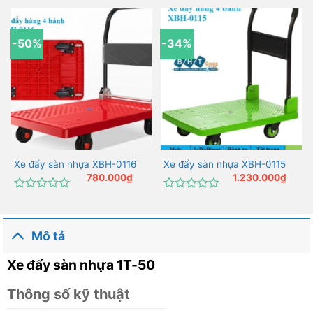
-50%
-34%
Xe đẩy sàn nhựa XBH-0116
Xe đẩy sàn nhựa XBH-0115
780.000
₫
1.230.000
₫
Được
Được
xếp
xếp
hạng
hạng
0
0
Mô tả
5
5
sao
sao
Xe đẩy sàn nhựa 1T-50
Thông số kỹ thuật