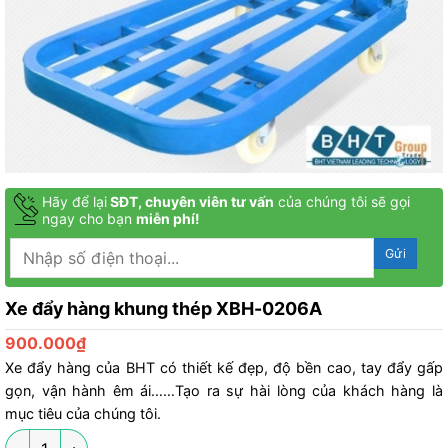
Hãy để lại
SĐT, chuyên viên tư vấn
của chúng tôi sẽ gọi
ngay cho bạn
miễn phí!
Xe đẩy hàng khung thép XBH-0206A
900.000
₫
Xe đẩy hàng của BHT có thiết kế đẹp, độ bền cao, tay đẩy gấp
gọn, vận hành êm ái……Tạo ra sự hài lòng của khách hàng là
mục tiêu của chúng tôi.
Xe đẩy hàng khung thép XBH-0206A số lượng