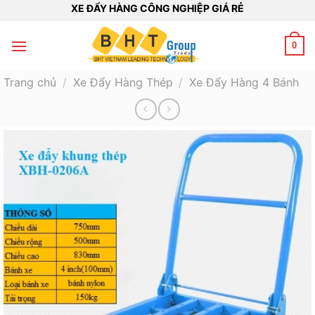
Bỏ
XE ĐẨY HÀNG CÔNG NGHIỆP GIÁ RẺ
qua
nội
0
dung
Trang chủ
/
Xe Đẩy Hàng Thép
/
Xe Đẩy Hàng 4 Bánh