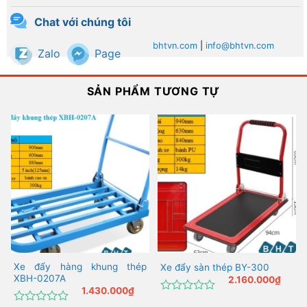
Chat với chúng tôi
bhtvn.com
|
info@bhtvn.com
Zalo
Page
SẢN PHẨM TƯƠNG TỰ
Xe đẩy hàng khung thép
Xe đẩy sàn thép BY-300
XBH-0207A
2.160.000
₫
1.430.000
₫
Được