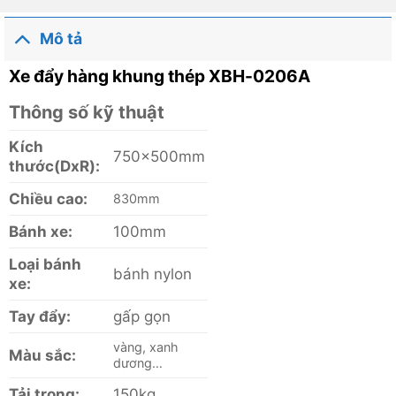
xếp
Được
hạng
xếp
0
hạng
Mô tả
5
0
sao
5
Xe đẩy hàng khung thép XBH-0206A
sao
Thông số kỹ thuật
Kích
750x500mm
thước(DxR):
Chiều cao:
830mm
Bánh xe:
100mm
Loại bánh
bánh nylon
xe:
Tay đẩy:
gấp gọn
vàng, xanh
Màu sắc:
dương…
Tải trọng:
150kg