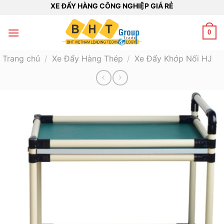
Bỏ
XE ĐẨY HÀNG CÔNG NGHIỆP GIÁ RẺ
qua
nội
0
dung
Trang chủ
/
Xe Đẩy Hàng Thép
/
Xe Đẩy Khớp Nối HJ