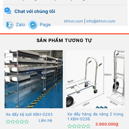
Chat với chúng tôi
bhtvn.com
|
info@bhtvn.com
Zalo
Page
SẢN PHẨM TƯƠNG TỰ
Xe đẩy hàng đa năng 2 trong
Xe đẩy kệ lưới XBH-0243
1 XBH-0236
Liên hệ
3.960.000
₫
Được