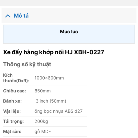
xếp
Được
hạng
xếp
0
hạng
Mô tả
5
0
sao
5
sao
Mục lục
Xe đẩy hàng khớp nối HJ XBH-0227
Thông số kỹ thuật
Kích
1000x600mm
thước(DxR):
Chiều cao:
850mm
Bánh xe:
3 inch (50mm)
Vật liệu:
ống bọc nhựa ABS d27
Tải trọng:
200kg
Mặt sàn:
gỗ MDF