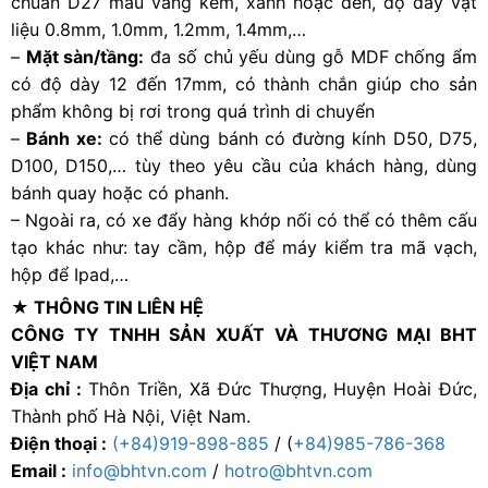
chuẩn D27 màu vàng kem, xanh hoặc đen, độ dày vật
liệu 0.8mm, 1.0mm, 1.2mm, 1.4mm,…
–
Mặt sàn/tầng:
đa số chủ yếu dùng gỗ MDF chống ẩm
có độ dày 12 đến 17mm, có thành chắn giúp cho sản
phẩm không bị rơi trong quá trình di chuyển
–
Bánh xe:
có thể dùng bánh có đường kính D50, D75,
D100, D150,… tùy theo yêu cầu của khách hàng, dùng
bánh quay hoặc có phanh.
– Ngoài ra, có xe đẩy hàng khớp nối có thể có thêm cấu
tạo khác như: tay cầm, hộp để máy kiểm tra mã vạch,
hộp để Ipad,…
★ THÔNG TIN LIÊN HỆ
CÔNG TY TNHH SẢN XUẤT VÀ THƯƠNG MẠI BHT
VIỆT NAM
Địa chỉ :
Thôn Triền, Xã Đức Thượng, Huyện Hoài Đức,
Thành phố Hà Nội, Việt Nam.
Điện thoại :
(+84)919-898-885
/ (
+84)985-786-368
Email :
info@bhtvn.com
/
hotro@bhtvn.com