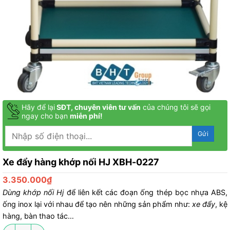
Hãy để lại
SĐT, chuyên viên tư vấn
của chúng tôi sẽ gọi
ngay cho bạn
miễn phí!
Xe đẩy hàng khớp nối HJ XBH-0227
3.350.000
₫
Dùng khớp nối Hj
để liên kết các đoạn ống thép bọc nhựa ABS,
ống inox lại với nhau để tạo nên những sản phẩm như:
xe đẩy
, kệ
hàng, bàn thao tác…
Xe đẩy hàng khớp nối HJ XBH-0227 số lượng