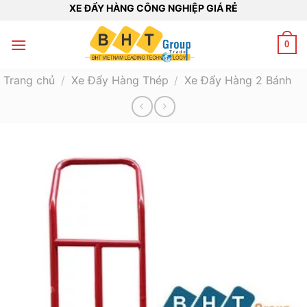
Bỏ
XE ĐẨY HÀNG CÔNG NGHIỆP GIÁ RẺ
qua
nội
0
dung
Trang chủ
/
Xe Đẩy Hàng Thép
/
Xe Đẩy Hàng 2 Bánh