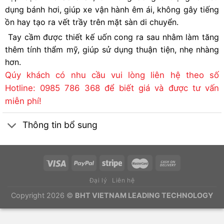
dụng bánh hơi, giúp xe vận hành êm ái, không gây tiếng
ồn hay tạo ra vết trầy trên mặt sàn di chuyển.
Tay cầm được thiết kế uốn cong ra sau nhằm làm tăng
thêm tính thẩm mỹ, giúp sử dụng thuận tiện, nhẹ nhàng
hơn.
Qúy khách có nhu cầu vui lòng liên hệ theo số
Hotline: 0985 786 368 để biết giá và được tư vấn
miễn phí!
Thông tin bổ sung
Đại lý
Liên hệ
Copyright 2026 ©
BHT VIETNAM LEADING TECHNOLOGY