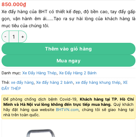
850.000
₫
Xe đẩy hàng của BHT có thiết kế đẹp, độ bền cao, tay đẩy gấp
gọn, vận hành êm ái……Tạo ra sự hài lòng của khách hàng là
mục tiêu của chúng tôi.
Xe đẩy hàng 2 bánh XBH-0225 số lượng
Thêm vào giỏ hàng
Mua ngay
Danh mục:
Xe Đẩy Hàng Thép
,
Xe Đẩy Hàng 2 Bánh
Thẻ:
xe đẩy hàng
,
Xe đẩy hàng 2 bánh
,
xe đẩy hàng khung thép
,
XE
ĐẨY THÉP
Để phòng chống dịch bệnh Covid-19,
Khách hàng tại TP. Hồ Chí
Minh và Hà Nội vui lòng không đến trực tiếp mua hàng.
Quý khách
hãy đặt hàng qua website
BHTVN.com
, chúng tôi sẽ giao hàng tại
nhà trên toàn quốc.