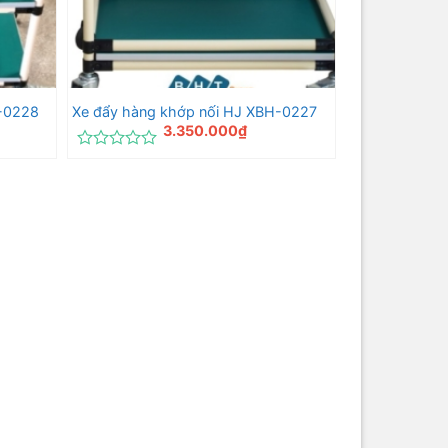
H-0228
Xe đẩy hàng khớp nối HJ XBH-0227
3.350.000
₫
Được
xếp
hạng
0
5
sao