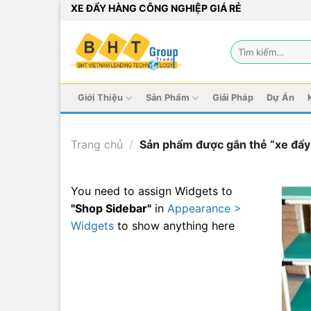
Bỏ
XE ĐẨY HÀNG CÔNG NGHIỆP GIÁ RẺ
qua
nội
Tìm
dung
kiếm:
Giới Thiệu
Sản Phẩm
Giải Pháp
Dự Án
Trang chủ
/
Sản phẩm được gắn thẻ “xe đẩy
You need to assign Widgets to
"Shop Sidebar"
in
Appearance >
Widgets
to show anything here