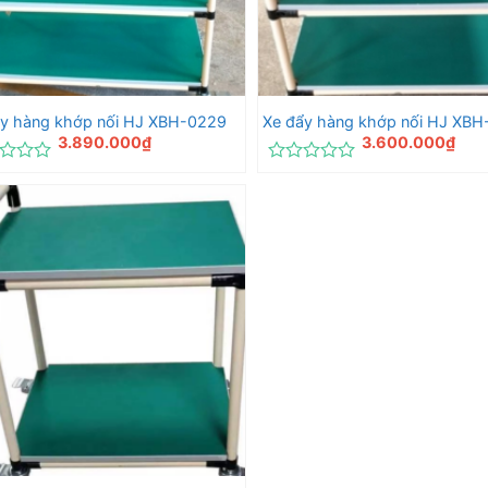
ẩy hàng khớp nối HJ XBH-0229
Xe đẩy hàng khớp nối HJ XB
3.890.000
₫
3.600.000
₫
c
Được
xếp
hạng
0
5
sao