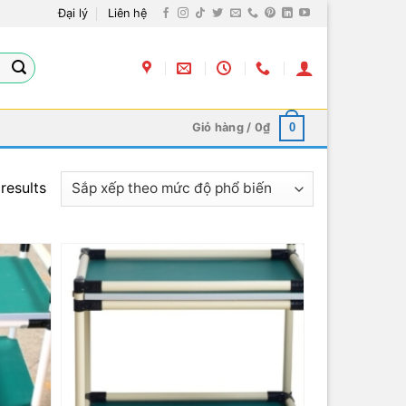
Đại lý
Liên hệ
Giỏ hàng /
0
₫
0
results