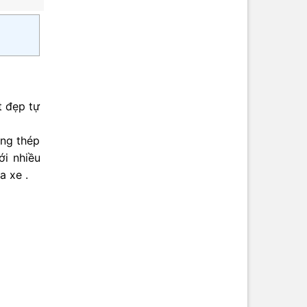
5
5
sao
sao
t đẹp tự
ằng thép
ới nhiều
a xe .