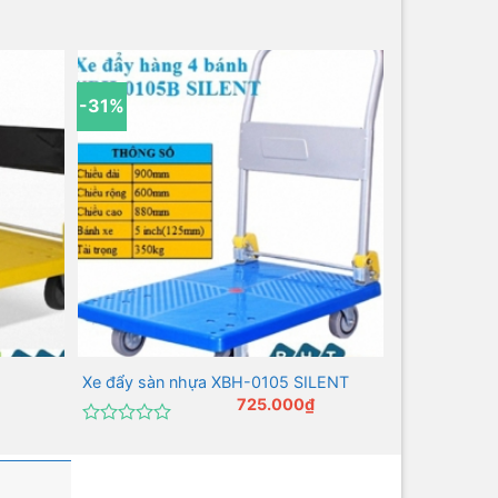
-31%
Xe đẩy sàn nhựa XBH-0105 SILENT
Xe đẩy sàn 
725.000
₫
Được
Được
xếp
xếp
hạng
hạng
0
0