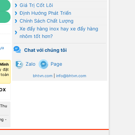
Giá Trị Cốt Lõi
Định Hướng Phát Triển
Chính Sách Chất Lượng
Xe đẩy hàng inox hay xe đẩy hàng
nhôm tốt hơn?
ựa
Chat với chúng tôi
Zalo
Page
 Minh
y đặt
 toàn
bhtvn.com
|
info@bhtvn.com
NOX
 Thu
ng -