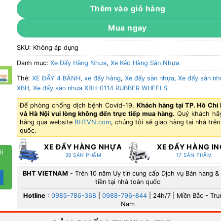
Thêm vào giỏ hàng
Mua ngay
SKU:
Không áp dụng
Danh mục:
Xe Đẩy Hàng Nhựa
,
Xe Kéo Hàng Sàn Nhựa
Thẻ:
XE ĐẨY 4 BÁNH
,
xe đẩy hàng
,
Xe đẩy sàn nhựa
,
Xe đẩy sàn nh
XBH
,
Xe đẩy sàn nhựa XBH-0114 RUBBER WHEELS
Để phòng chống dịch bệnh Covid-19,
Khách hàng tại TP. Hồ Chí
và Hà Nội vui lòng không đến trực tiếp mua hàng.
Quý khách hã
hàng qua website
BHTVN.com
, chúng tôi sẽ giao hàng tại nhà trên
quốc.
XE ĐẨY HÀNG NHỰA
XE ĐẨY HÀNG I
i
39 SẢN PHẨM
17 SẢN PHẨM
BHT VIETNAM
- Trên 10 năm Uy tín cung cấp Dịch vụ Bán hàng &
tiền tại nhà toàn quốc
Hotline
:
0985-786-368
|
0988-796-844
| 24h/7 | Miền Bắc - Tru
Nam