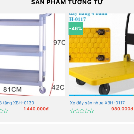
SẢN PHẨM TƯƠNG TỰ
-46%
3 tầng XBH-0130
Xe đẩy sàn nhựa XBH-0117
1.440.000
₫
980.000
₫
Được
xếp
hạng
0