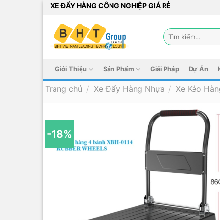
Bỏ
XE ĐẨY HÀNG CÔNG NGHIỆP GIÁ RẺ
qua
nội
Tìm
dung
kiếm:
Giới Thiệu
Sản Phẩm
Giải Pháp
Dự Án
Trang chủ
/
Xe Đẩy Hàng Nhựa
/
Xe Kéo Hàn
-18%