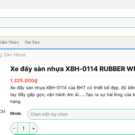
Kiến Thức
Tin Tức
g Sàn Nhựa
Xe đẩy sàn nhựa XBH-0114 RUBBER 
1.225.000
₫
Xe đẩy sàn nhựa XBH-0114 của BHT có thiết kế đẹp, độ bền
tay đẩy gấp gọn, vận hành êm ái……Tạo ra sự hài lòng của 
hàng
Mode
Xe đẩy sàn nhựa XBH-0114 RUBBER WHEELS số lượng