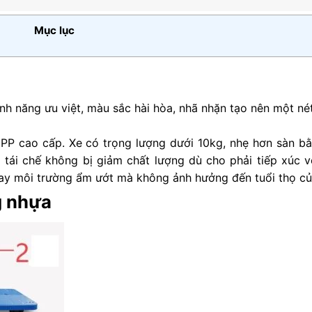
5
sao
Mục lục
nh năng ưu việt, màu sắc hài hòa, nhã nhặn tạo nên một né
PP cao cấp. Xe có trọng lượng dưới 10kg, nhẹ hơn sàn b
 tái chế không bị giảm chất lượng dù cho phải tiếp xúc v
 hay môi trường ẩm ướt mà không ảnh hưởng đến tuổi thọ củ
g nhựa