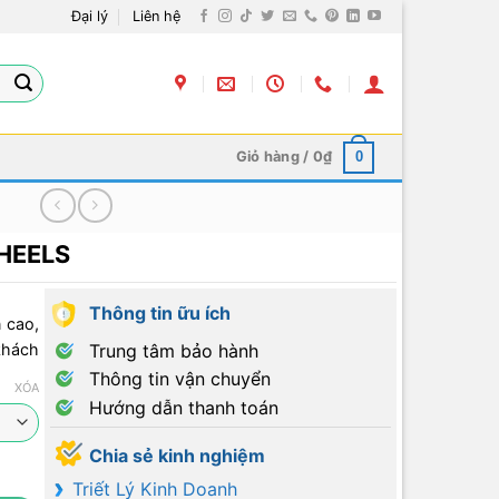
Đại lý
Liên hệ
Giỏ hàng /
0
₫
0
WHEELS
Thông tin ữu ích
 cao,
Trung tâm bảo hành
khách
Thông tin vận chuyển
XÓA
Hướng dẫn thanh toán
Chia sẻ kinh nghiệm
Triết Lý Kinh Doanh