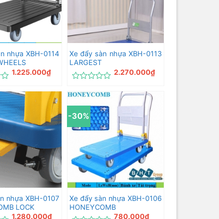
àn nhựa XBH-0114
Xe đẩy sàn nhựa XBH-0113
WHEELS
LARGEST
1.225.000
₫
2.270.000
₫
Được
xếp
hạng
0
-30%
5
sao
àn nhựa XBH-0107
Xe đẩy sàn nhựa XBH-0106
OMB LOCK
HONEYCOMB
1.280.000
₫
780.000
₫