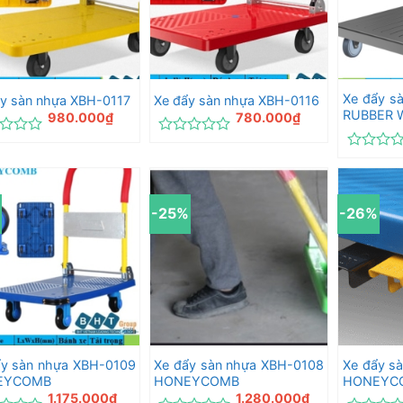
Xe đẩy s
y sàn nhựa XBH-0117
Xe đẩy sàn nhựa XBH-0116
RUBBER 
980.000
₫
780.000
₫
c
Được
xếp
Được
hạng
xếp
0
hạng
5
0
-25%
-26%
sao
5
sao
ẩy sàn nhựa XBH-0109
Xe đẩy sàn nhựa XBH-0108
Xe đẩy s
EYCOMB
HONEYCOMB
HONEYC
1.175.000
₫
1.280.000
₫