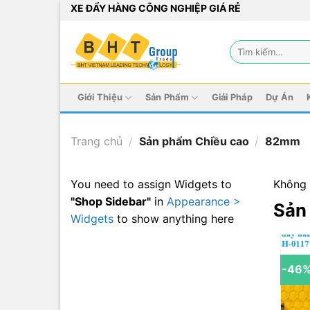
Bỏ
XE ĐẨY HÀNG CÔNG NGHIỆP GIÁ RẺ
qua
nội
Tìm
dung
kiếm:
Giới Thiệu
Sản Phẩm
Giải Pháp
Dự Án
Trang chủ
/
Sản phẩm Chiều cao
/
82mm
You need to assign Widgets to
Không 
"Shop Sidebar"
in
Appearance >
Sản
Widgets
to show anything here
-46