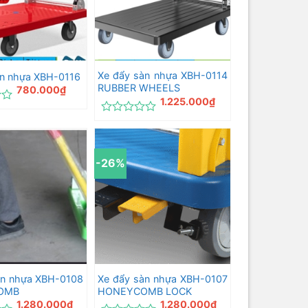
Xe đẩy sàn nhựa XBH-0114
àn nhựa XBH-0116
RUBBER WHEELS
780.000
₫
1.225.000
₫
Được
xếp
hạng
0
-26%
5
sao
àn nhựa XBH-0108
Xe đẩy sàn nhựa XBH-0107
OMB
HONEYCOMB LOCK
1.280.000
₫
1.280.000
₫