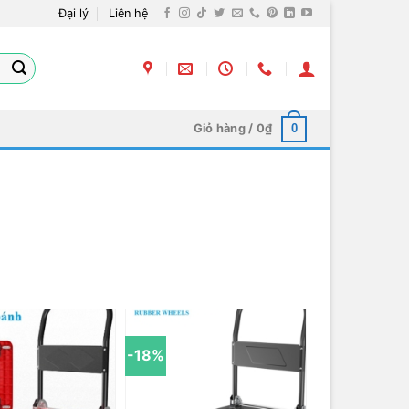
Đại lý
Liên hệ
Giỏ hàng /
0
₫
0
-18%