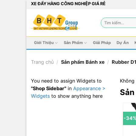
Bỏ
XE ĐẨY HÀNG CÔNG NGHIỆP GIÁ RẺ
qua
nội
Tìm
dung
kiếm:
Giới Thiệu
Sản Phẩm
Giải Pháp
Dự Án
Trang chủ
/
Sản phẩm Bánh xe
/
Rubber D
You need to assign Widgets to
Không 
"Shop Sidebar"
in
Appearance >
Sản
Widgets
to show anything here
-34