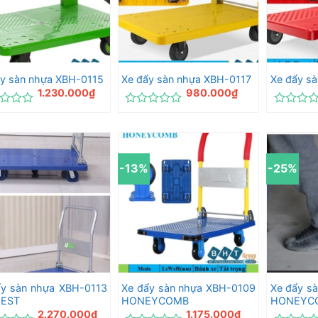
ẩy sàn nhựa XBH-0115
Xe đẩy sàn nhựa XBH-0117
Xe đẩy s
1.230.000
₫
980.000
₫
c
Được
Được
xếp
xếp
hạng
hạng
0
0
5
5
-13%
-25%
sao
sao
ẩy sàn nhựa XBH-0113
Xe đẩy sàn nhựa XBH-0109
Xe đẩy s
EST
HONEYCOMB
HONEYC
2.270.000
₫
1.175.000
₫