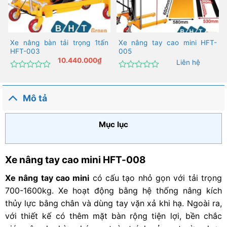
Xe nâng bàn tải trọng 1tấn
Xe nâng tay cao mini HFT-
HFT-003
005
10.440.000
₫
Liên hệ
Được
Được
xếp
xếp
hạng
hạng
Mô tả
0
0
5
5
sao
sao
Mục lục
Xe nâng tay cao mini HFT-008
Xe nâng tay cao mini
có cấu tạo nhỏ gọn với tải trọng
700-1600kg. Xe hoạt động bằng hệ thống nâng kích
thủy lực bằng chân và dùng tay vặn xả khi hạ. Ngoài ra,
với thiết kế có thêm mặt bàn rộng tiện lợi, bền chắc