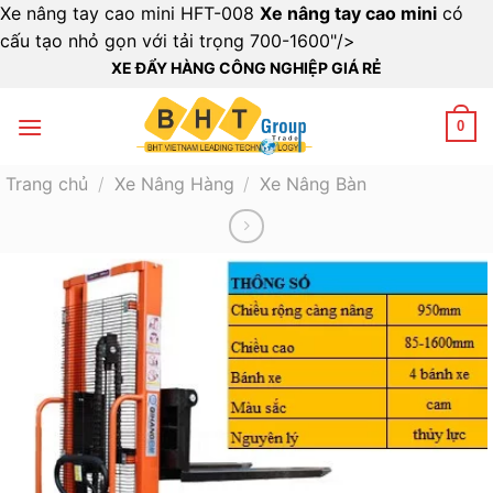
Xe nâng tay cao mini HFT-008
Xe nâng tay cao mini
có
Bỏ
cấu tạo nhỏ gọn với tải trọng 700-1600"/>
qua
XE ĐẨY HÀNG CÔNG NGHIỆP GIÁ RẺ
nội
dung
0
Trang chủ
/
Xe Nâng Hàng
/
Xe Nâng Bàn