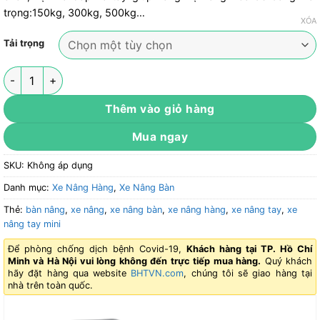
trọng:150kg, 300kg, 500kg…
XÓA
Tải trọng
Xe nâng tay cao mini HFT-008 số lượng
Thêm vào giỏ hàng
Mua ngay
SKU:
Không áp dụng
Danh mục:
Xe Nâng Hàng
,
Xe Nâng Bàn
Thẻ:
bàn nâng
,
xe nâng
,
xe nâng bàn
,
xe nâng hàng
,
xe nâng tay
,
xe
nâng tay mini
Để phòng chống dịch bệnh Covid-19,
Khách hàng tại TP. Hồ Chí
Minh và Hà Nội vui lòng không đến trực tiếp mua hàng.
Quý khách
hãy đặt hàng qua website
BHTVN.com
, chúng tôi sẽ giao hàng tại
nhà trên toàn quốc.