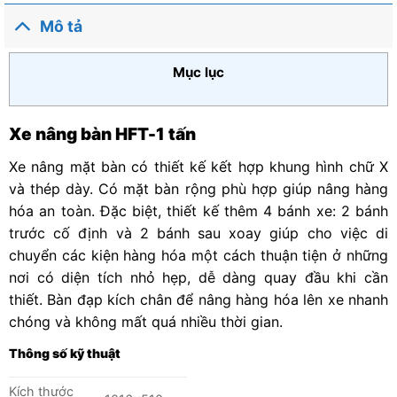
xếp
xếp
hạng
hạng
Mô tả
0
0
5
5
sao
sao
Mục lục
Xe nâng bàn HFT-1 tấn
Xe nâng mặt bàn có thiết kế kết hợp khung hình chữ X
và thép dày. Có mặt bàn rộng phù hợp giúp nâng hàng
hóa an toàn. Đặc biệt, thiết kế thêm 4 bánh xe: 2 bánh
trước cố định và 2 bánh sau xoay giúp cho việc di
chuyển các kiện hàng hóa một cách thuận tiện ở những
nơi có diện tích nhỏ hẹp, dễ dàng quay đầu khi cần
thiết. Bàn đạp kích chân để nâng hàng hóa lên xe nhanh
chóng và không mất quá nhiều thời gian.
Thông số kỹ thuật
Kích thước