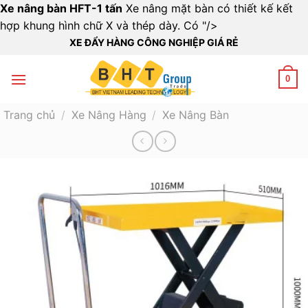
Xe nâng bàn HFT-1 tấn
Xe nâng mặt bàn có thiết kế kết
Bỏ
hợp khung hình chữ X và thép dày. Có "/>
qua
XE ĐẨY HÀNG CÔNG NGHIỆP GIÁ RẺ
nội
dung
0
Trang chủ
/
Xe Nâng Hàng
/
Xe Nâng Bàn