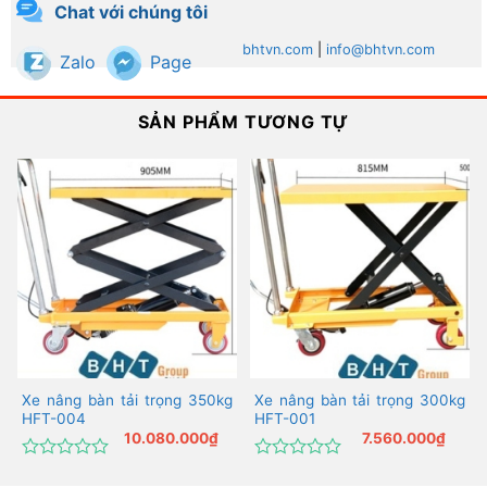
Chat với chúng tôi
bhtvn.com
|
info@bhtvn.com
Zalo
Page
SẢN PHẨM TƯƠNG TỰ
Xe nâng bàn tải trọng 350kg
Xe nâng bàn tải trọng 300kg
HFT-004
HFT-001
10.080.000
₫
7.560.000
₫
Được
Được