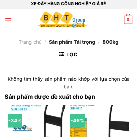
Bỏ
XE ĐẨY HÀNG CÔNG NGHIỆP GIÁ RẺ
qua
nội
0
dung
Trang chủ
/
Sản phẩm Tải trọng
/
800kg
LỌC
Không tìm thấy sản phẩm nào khớp với lựa chọn của
bạn.
Sản phẩm được đề xuất cho bạn
-34%
-46%