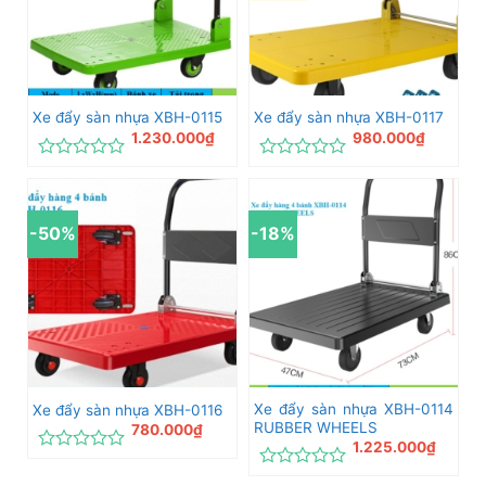
Xe đẩy sàn nhựa XBH-0115
Xe đẩy sàn nhựa XBH-0117
1.230.000
₫
980.000
₫
Được
Được
xếp
xếp
hạng
hạng
0
0
-50%
-18%
5
5
sao
sao
Xe đẩy sàn nhựa XBH-0114
Xe đẩy sàn nhựa XBH-0116
RUBBER WHEELS
780.000
₫
1.225.000
₫
Được
xếp
Được