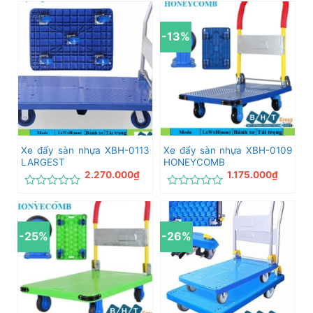
hạng
xếp
0
hạng
5
0
-13%
sao
5
sao
Xe đẩy sàn nhựa XBH-0113
Xe đẩy sàn nhựa XBH-0109
LARGEST
HONEYCOMB
2.270.000
₫
1.175.000
₫
Được
Được
xếp
xếp
hạng
hạng
0
0
-25%
-26%
5
5
sao
sao