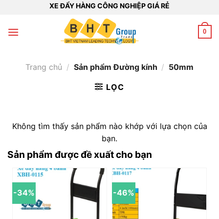
Bỏ
XE ĐẨY HÀNG CÔNG NGHIỆP GIÁ RẺ
qua
nội
0
dung
Trang chủ
/
Sản phẩm Đường kính
/
50mm
LỌC
Không tìm thấy sản phẩm nào khớp với lựa chọn của
bạn.
Sản phẩm được đề xuất cho bạn
-34%
-46%