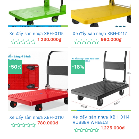
Xe đẩy sàn nhựa XBH-0115
Xe đẩy sàn nhựa XBH-0117
1.230.000
₫
980.000
₫
Được
Được
xếp
xếp
hạng
hạng
0
0
-50%
-18%
5
5
sao
sao
Xe đẩy sàn nhựa XBH-0114
Xe đẩy sàn nhựa XBH-0116
RUBBER WHEELS
780.000
₫
1.225.000
₫
Được
xếp
Được