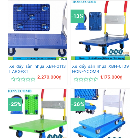
hạng
xếp
0
hạng
5
0
-13%
sao
5
sao
Xe đẩy sàn nhựa XBH-0113
Xe đẩy sàn nhựa XBH-0109
LARGEST
HONEYCOMB
2.270.000
₫
1.175.000
₫
Được
Được
xếp
xếp
hạng
hạng
0
0
-25%
-26%
5
5
sao
sao