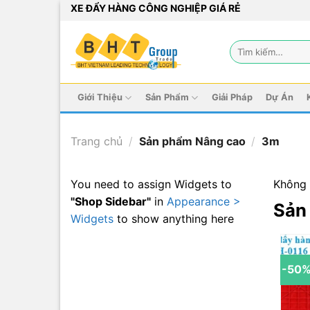
Bỏ
XE ĐẨY HÀNG CÔNG NGHIỆP GIÁ RẺ
qua
nội
Tìm
dung
kiếm:
Giới Thiệu
Sản Phẩm
Giải Pháp
Dự Án
Trang chủ
/
Sản phẩm Nâng cao
/
3m
You need to assign Widgets to
Không 
"Shop Sidebar"
in
Appearance >
Sản
Widgets
to show anything here
-50