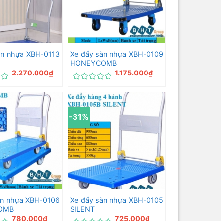
àn nhựa XBH-0113
Xe đẩy sàn nhựa XBH-0109
HONEYCOMB
2.270.000
₫
1.175.000
₫
Được
xếp
hạng
0
-31%
5
sao
àn nhựa XBH-0106
Xe đẩy sàn nhựa XBH-0105
OMB
SILENT
780.000
₫
725.000
₫