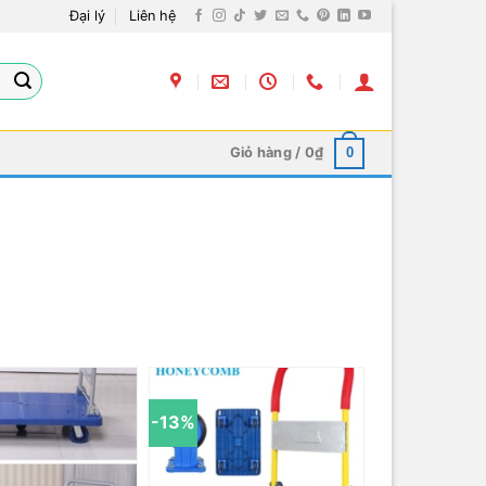
Đại lý
Liên hệ
Giỏ hàng /
0
₫
0
-13%