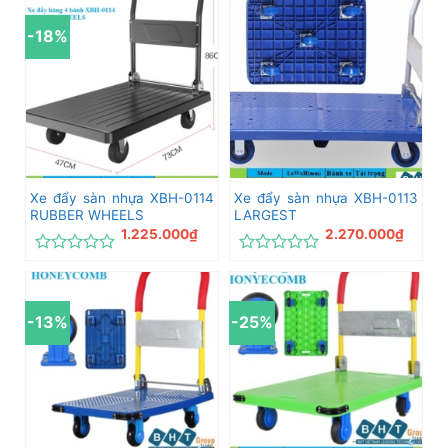
hạng
hạng
0
0
-18%
5
5
sao
sao
Xe đẩy sàn nhựa XBH-0114
Xe đẩy sàn nhựa XBH-0113
RUBBER WHEELS
LARGEST
1.225.000
₫
2.270.000
₫
Được
Được
xếp
xếp
hạng
hạng
0
0
-13%
-25%
5
5
sao
sao