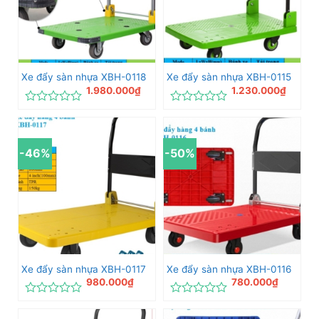
Xe đẩy sàn nhựa XBH-0118
Xe đẩy sàn nhựa XBH-0115
1.980.000
₫
1.230.000
₫
Được
Được
xếp
xếp
hạng
hạng
0
0
-46%
-50%
5
5
sao
sao
Xe đẩy sàn nhựa XBH-0117
Xe đẩy sàn nhựa XBH-0116
980.000
₫
780.000
₫
Được
Được
xếp
xếp