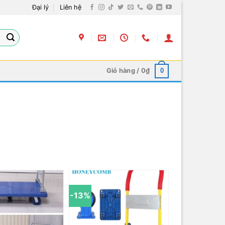
Đại lý
Liên hệ
Giỏ hàng /
0
₫
0
-13%