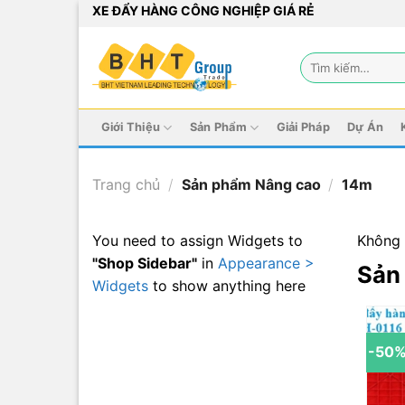
Bỏ
XE ĐẨY HÀNG CÔNG NGHIỆP GIÁ RẺ
qua
nội
Tìm
dung
kiếm:
Giới Thiệu
Sản Phẩm
Giải Pháp
Dự Án
Trang chủ
/
Sản phẩm Nâng cao
/
14m
You need to assign Widgets to
Không 
"Shop Sidebar"
in
Appearance >
Sản
Widgets
to show anything here
-50