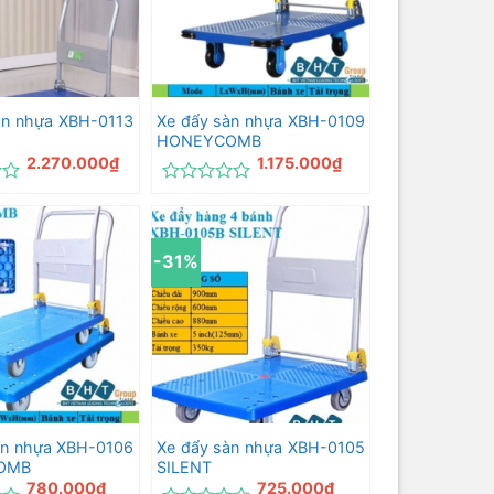
àn nhựa XBH-0113
Xe đẩy sàn nhựa XBH-0109
HONEYCOMB
2.270.000
₫
1.175.000
₫
Được
xếp
hạng
0
-31%
5
sao
àn nhựa XBH-0106
Xe đẩy sàn nhựa XBH-0105
OMB
SILENT
780.000
₫
725.000
₫