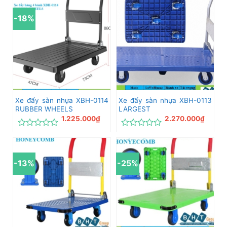
hạng
hạng
0
0
-18%
5
5
sao
sao
Xe đẩy sàn nhựa XBH-0114
Xe đẩy sàn nhựa XBH-0113
RUBBER WHEELS
LARGEST
1.225.000
₫
2.270.000
₫
Được
Được
xếp
xếp
hạng
hạng
0
0
-13%
-25%
5
5
sao
sao