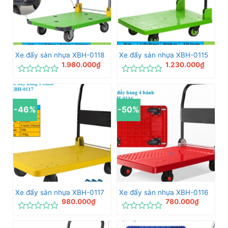
Xe đẩy sàn nhựa XBH-0118
Xe đẩy sàn nhựa XBH-0115
1.980.000
₫
1.230.000
₫
Được
Được
xếp
xếp
hạng
hạng
0
0
-46%
-50%
5
5
sao
sao
Xe đẩy sàn nhựa XBH-0117
Xe đẩy sàn nhựa XBH-0116
980.000
₫
780.000
₫
Được
Được
xếp
xếp