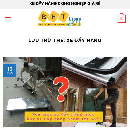
Bỏ
XE ĐẨY HÀNG CÔNG NGHIỆP GIÁ RẺ
qua
nội
0
dung
LƯU TRỮ THẺ:
XE ĐẨY HÀNG
10
Th5