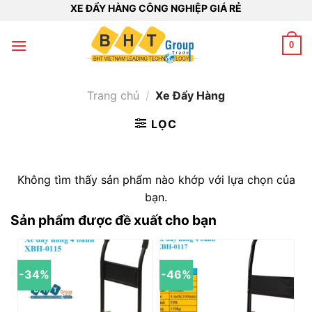
Bỏ
XE ĐẨY HÀNG CÔNG NGHIỆP GIÁ RẺ
qua
nội
0
dung
Trang chủ
/
Xe Đẩy Hàng
LỌC
Không tìm thấy sản phẩm nào khớp với lựa chọn của
bạn.
Sản phẩm được đề xuất cho bạn
-34%
-46%