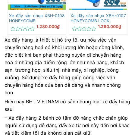
Xe đẩy sàn nhựa XBH-0108
Xe đẩy sàn nhựa XBH-0107
HONEYCOMB
HONEYCOMB LOCK
1.280.000
₫
1.280.000
₫
Được
Được
Xe đẩy hàng là thiết bị hỗ trợ tối ưu hóa việc vận
xếp
xếp
hạng
hạng
chuyển hàng hoá có khối lượng lớn hoặc cồng kềnh,
0
0
đặc biệt khi bạn phải thường xuyên di chuyển hàng
5
5
sao
sao
hoá ở những địa điểm rộng lớn như nhà hàng, khách
sạn, trường học, siêu thị, nhà máy, xí nghiệp, công
xưởng. Sử dụng xe đẩy hàng giúp công việc vận
chuyển hàng hóa của bạn dễ dàng và nhanh chóng
hơn.
Hiện nay BHT VIETNAM có sẵn những loại xe đẩy hàng
sau:
– Xe đẩy hàng 2 bánh có tấm đỡ hàng chắc chắn giúp
người sử dụng dễ dàng đẩy xe từ nơi này đến nơi khác
và tiết kiệm tối đa không gian cất giữ.