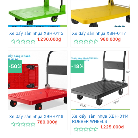
Xe đẩy sàn nhựa XBH-0115
Xe đẩy sàn nhựa XBH-0117
1.230.000
₫
980.000
₫
Được
Được
xếp
xếp
hạng
hạng
0
0
-50%
-18%
5
5
sao
sao
Xe đẩy sàn nhựa XBH-0114
Xe đẩy sàn nhựa XBH-0116
RUBBER WHEELS
780.000
₫
1.225.000
₫
Được
xếp
Được