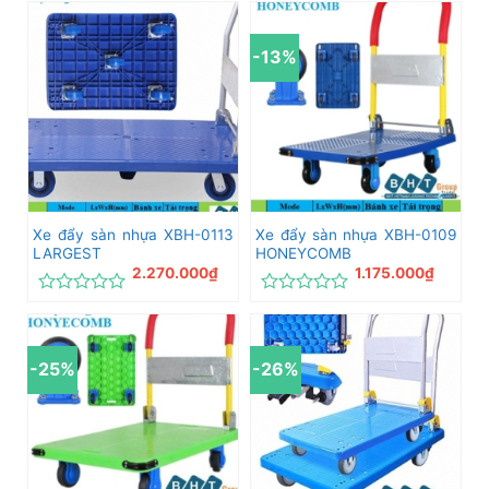
hạng
xếp
0
hạng
5
0
-13%
sao
5
sao
Xe đẩy sàn nhựa XBH-0113
Xe đẩy sàn nhựa XBH-0109
LARGEST
HONEYCOMB
2.270.000
₫
1.175.000
₫
Được
Được
xếp
xếp
hạng
hạng
0
0
-25%
-26%
5
5
sao
sao