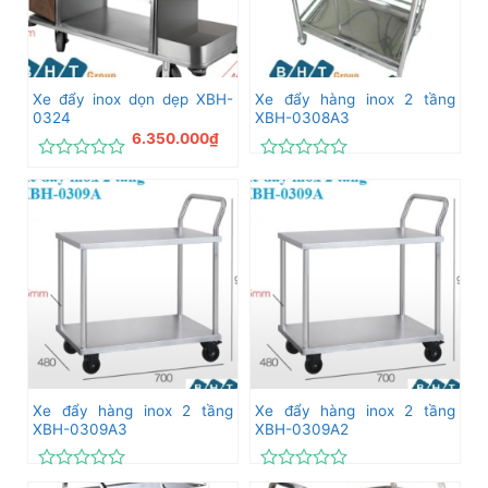
Xe đẩy inox dọn dẹp XBH-
Xe đẩy hàng inox 2 tầng
0324
XBH-0308A3
6.350.000
₫
Được
Được
xếp
xếp
hạng
hạng
0
0
5
5
sao
sao
Xe đẩy hàng inox 2 tầng
Xe đẩy hàng inox 2 tầng
XBH-0309A3
XBH-0309A2
Được
Được