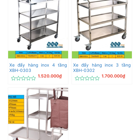
xếp
xếp
hạng
hạng
0
0
5
5
sao
sao
Xe đẩy hàng inox 4 tầng
Xe đẩy hàng inox 3 tầng
XBH-0303
XBH-0302
1.520.000
₫
1.700.000
₫
Được
Được
xếp
xếp
hạng
hạng
0
0
5
5
sao
sao