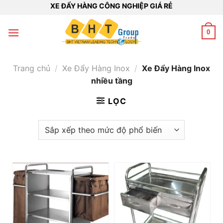
Bỏ
XE ĐẨY HÀNG CÔNG NGHIỆP GIÁ RẺ
qua
nội
0
dung
Trang chủ
/
Xe Đẩy Hàng Inox
/
Xe Đẩy Hàng Inox
nhiều tầng
LỌC