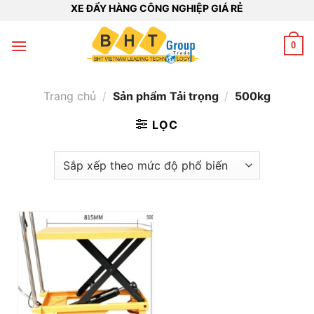
Bỏ
XE ĐẨY HÀNG CÔNG NGHIỆP GIÁ RẺ
qua
nội
0
dung
Trang chủ
/
Sản phẩm Tải trọng
/
500kg
LỌC