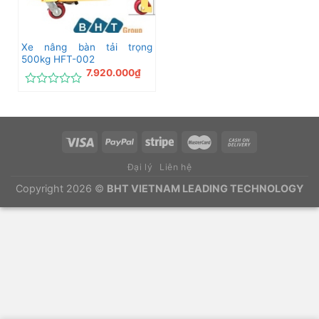
Xe nâng bàn tải trọng
500kg HFT-002
7.920.000
₫
Được
xếp
hạng
0
5
sao
Đại lý
Liên hệ
Copyright 2026 ©
BHT VIETNAM LEADING TECHNOLOGY