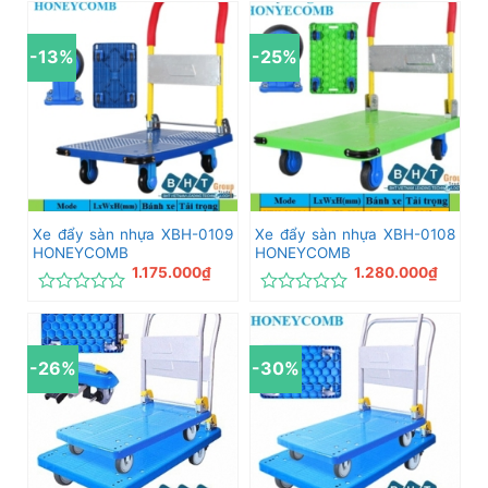
xếp
xếp
hạng
hạng
0
0
-13%
-25%
5
5
sao
sao
Xe đẩy sàn nhựa XBH-0109
Xe đẩy sàn nhựa XBH-0108
HONEYCOMB
HONEYCOMB
1.175.000
₫
1.280.000
₫
Được
Được
xếp
xếp
hạng
hạng
0
0
-26%
-30%
5
5
sao
sao