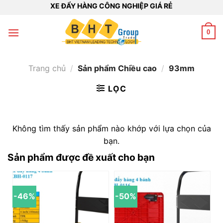
Bỏ
XE ĐẨY HÀNG CÔNG NGHIỆP GIÁ RẺ
qua
nội
0
dung
Trang chủ
/
Sản phẩm Chiều cao
/
93mm
LỌC
Không tìm thấy sản phẩm nào khớp với lựa chọn của
bạn.
Sản phẩm được đề xuất cho bạn
-46%
-50%