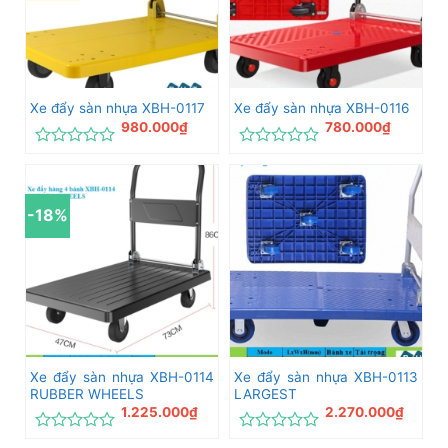
Xe đẩy sàn nhựa XBH-0117
Xe đẩy sàn nhựa XBH-0116
980.000
₫
780.000
₫
Được
Được
xếp
xếp
hạng
hạng
0
0
-18%
5
5
sao
sao
Xe đẩy sàn nhựa XBH-0114
Xe đẩy sàn nhựa XBH-0113
RUBBER WHEELS
LARGEST
1.225.000
₫
2.270.000
₫
Được
Được