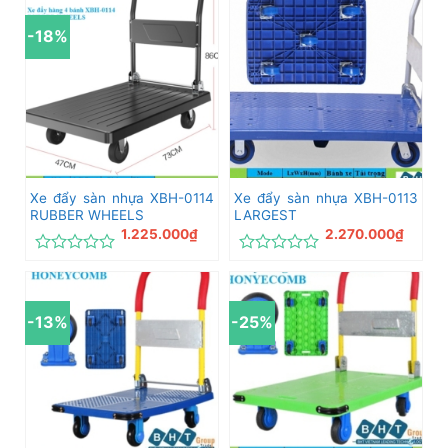
hạng
hạng
0
0
-18%
5
5
sao
sao
Xe đẩy sàn nhựa XBH-0114
Xe đẩy sàn nhựa XBH-0113
RUBBER WHEELS
LARGEST
1.225.000
₫
2.270.000
₫
Được
Được
xếp
xếp
hạng
hạng
0
0
-13%
-25%
5
5
sao
sao