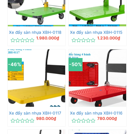
Xe đẩy sàn nhựa XBH-0118
Xe đẩy sàn nhựa XBH-0115
1.980.000
₫
1.230.000
₫
Được
Được
xếp
xếp
hạng
hạng
0
0
-46%
-50%
5
5
sao
sao
Xe đẩy sàn nhựa XBH-0117
Xe đẩy sàn nhựa XBH-0116
980.000
₫
780.000
₫
Được
Được
xếp
xếp