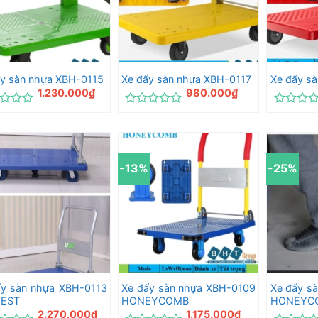
ẩy sàn nhựa XBH-0115
Xe đẩy sàn nhựa XBH-0117
Xe đẩy s
1.230.000
₫
980.000
₫
c
Được
Được
xếp
xếp
hạng
hạng
0
0
5
5
-13%
-25%
sao
sao
ẩy sàn nhựa XBH-0113
Xe đẩy sàn nhựa XBH-0109
Xe đẩy s
EST
HONEYCOMB
HONEYC
2.270.000
₫
1.175.000
₫