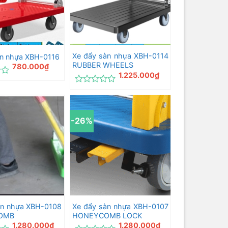
Xe đẩy sàn nhựa XBH-0114
àn nhựa XBH-0116
RUBBER WHEELS
780.000
₫
1.225.000
₫
Được
xếp
hạng
0
-26%
5
sao
àn nhựa XBH-0108
Xe đẩy sàn nhựa XBH-0107
OMB
HONEYCOMB LOCK
1.280.000
₫
1.280.000
₫