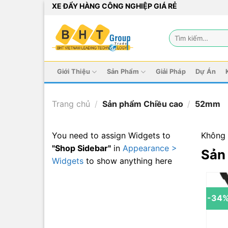
Bỏ
XE ĐẨY HÀNG CÔNG NGHIỆP GIÁ RẺ
qua
nội
Tìm
dung
kiếm:
Giới Thiệu
Sản Phẩm
Giải Pháp
Dự Án
Trang chủ
/
Sản phẩm Chiều cao
/
52mm
You need to assign Widgets to
Không 
"Shop Sidebar"
in
Appearance >
Sản
Widgets
to show anything here
-34