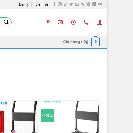
Đại lý
Liên hệ
Giỏ hàng /
0
₫
0
-18%