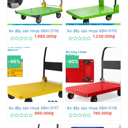
Xe đẩy sàn nhựa XBH-0118
Xe đẩy sàn nhựa XBH-0115
1.980.000
₫
1.230.000
₫
Được
Được
xếp
xếp
hạng
hạng
0
0
-46%
-50%
5
5
sao
sao
Xe đẩy sàn nhựa XBH-0117
Xe đẩy sàn nhựa XBH-0116
980.000
₫
780.000
₫
Được
Được
xếp
xếp