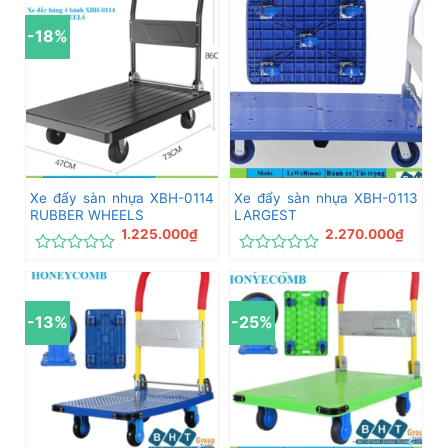
hạng
hạng
0
0
-18%
5
5
sao
sao
Xe đẩy sàn nhựa XBH-0114
Xe đẩy sàn nhựa XBH-0113
RUBBER WHEELS
LARGEST
1.225.000
₫
2.270.000
₫
Được
Được
xếp
xếp
hạng
hạng
0
0
-13%
-25%
5
5
sao
sao