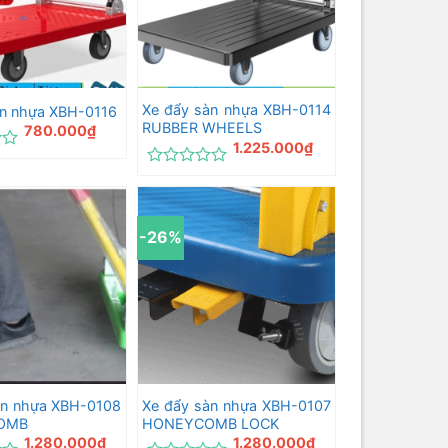
Xe đẩy sàn nhựa XBH-0114
àn nhựa XBH-0116
RUBBER WHEELS
780.000
₫
1.225.000
₫
Được
xếp
hạng
0
-26%
5
sao
àn nhựa XBH-0108
Xe đẩy sàn nhựa XBH-0107
OMB
HONEYCOMB LOCK
1.280.000
₫
1.280.000
₫