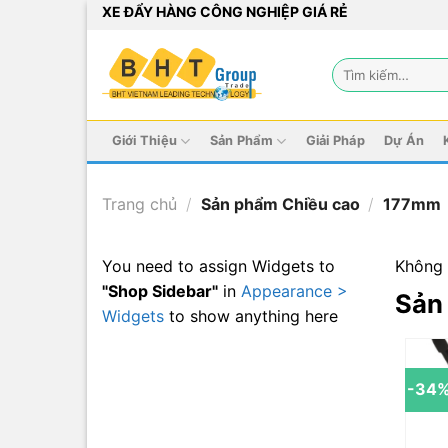
Bỏ
XE ĐẨY HÀNG CÔNG NGHIỆP GIÁ RẺ
qua
nội
Tìm
dung
kiếm:
Giới Thiệu
Sản Phẩm
Giải Pháp
Dự Án
Trang chủ
/
Sản phẩm Chiều cao
/
177mm
You need to assign Widgets to
Không 
"Shop Sidebar"
in
Appearance >
Sản
Widgets
to show anything here
-34