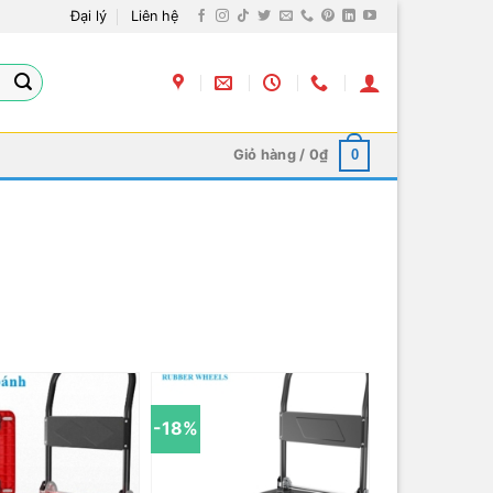
Đại lý
Liên hệ
Giỏ hàng /
0
₫
0
-18%