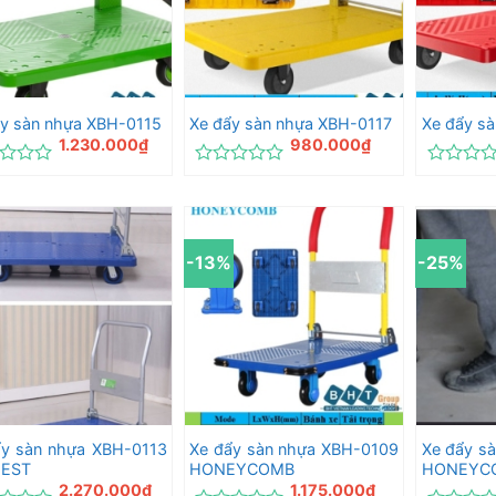
ẩy sàn nhựa XBH-0115
Xe đẩy sàn nhựa XBH-0117
Xe đẩy s
1.230.000
₫
980.000
₫
c
Được
Được
xếp
xếp
hạng
hạng
0
0
5
5
-13%
-25%
sao
sao
ẩy sàn nhựa XBH-0113
Xe đẩy sàn nhựa XBH-0109
Xe đẩy s
EST
HONEYCOMB
HONEYC
2.270.000
₫
1.175.000
₫