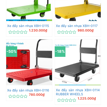
Xe đẩy sàn nhựa XBH-0115
Xe đẩy sàn nhựa XBH-0117
1.230.000
₫
980.000
₫
Được
Được
xếp
xếp
hạng
hạng
0
0
-50%
-18%
5
5
sao
sao
Xe đẩy sàn nhựa XBH-0114
Xe đẩy sàn nhựa XBH-0116
RUBBER WHEELS
780.000
₫
1.225.000
₫
Được
xếp
Được