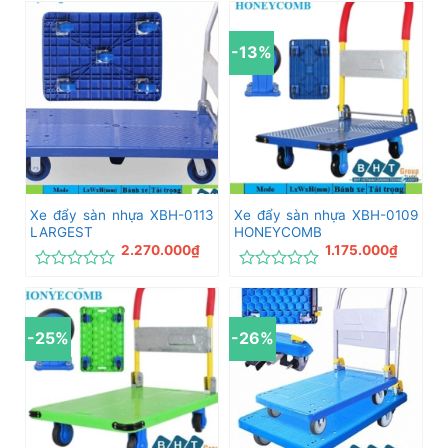
hạng
xếp
0
hạng
5
0
-13%
sao
5
sao
Xe đẩy sàn nhựa XBH-0113
Xe đẩy sàn nhựa XBH-0109
LARGEST
HONEYCOMB
2.270.000
₫
1.175.000
₫
Được
Được
xếp
xếp
hạng
hạng
0
0
-25%
-26%
5
5
sao
sao