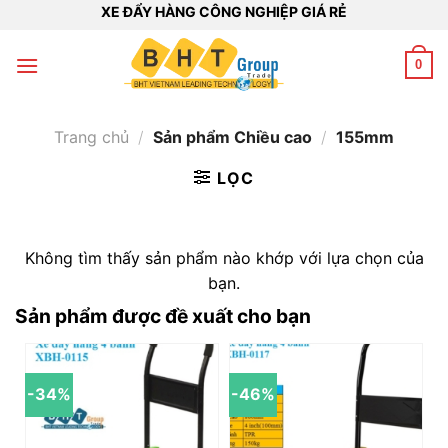
Bỏ
XE ĐẨY HÀNG CÔNG NGHIỆP GIÁ RẺ
qua
nội
0
dung
Trang chủ
/
Sản phẩm Chiều cao
/
155mm
LỌC
Không tìm thấy sản phẩm nào khớp với lựa chọn của
bạn.
Sản phẩm được đề xuất cho bạn
-34%
-46%