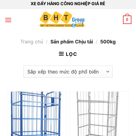
Bỏ
XE ĐẨY HÀNG CÔNG NGHIỆP GIÁ RẺ
qua
nội
0
dung
Trang chủ
/
Sản phẩm Chịu tải
/
500kg
LỌC