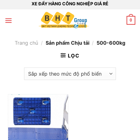
Bỏ
XE ĐẨY HÀNG CÔNG NGHIỆP GIÁ RẺ
qua
nội
0
dung
Trang chủ
/
Sản phẩm Chịu tải
/
500-600kg
LỌC