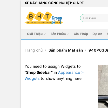
Bỏ
XE ĐẨY HÀNG CÔNG NGHIỆP GIÁ RẺ
qua
nội
Tìm
dung
kiếm:
Giới Thiệu
Sản Phẩm
Giải Pháp
Dự Án
Trang chủ
/
Sản phẩm Mặt sàn
/
940x63
You need to assign Widgets to
"Shop Sidebar"
in
Appearance >
Widgets
to show anything here