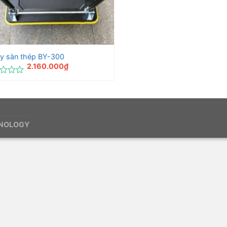
y sàn thép BY-300
2.160.000
₫
c
HNOLOGY