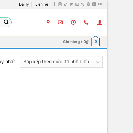
Đại lý
Liên hệ
Giỏ hàng /
0
₫
0
uy nhất