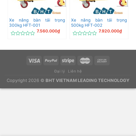
Xe nâng bàn tải trọng
Xe nâng bàn tải trọng
300kg HFT-001
500kg HFT-002
7.560.000
₫
7.920.000
₫
Được
Được
xếp
xếp
hạng
hạng
0
0
5
5
sao
sao
Đại lý
Liên hệ
Copyright 2026 ©
BHT VIETNAM LEADING TECHNOLOGY