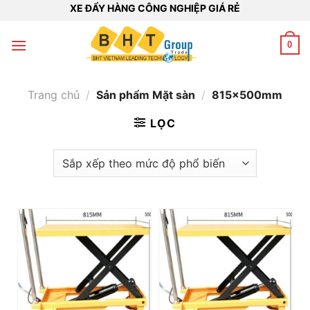
Bỏ
XE ĐẨY HÀNG CÔNG NGHIỆP GIÁ RẺ
qua
nội
0
dung
Trang chủ
/
Sản phẩm Mặt sàn
/
815x500mm
LỌC