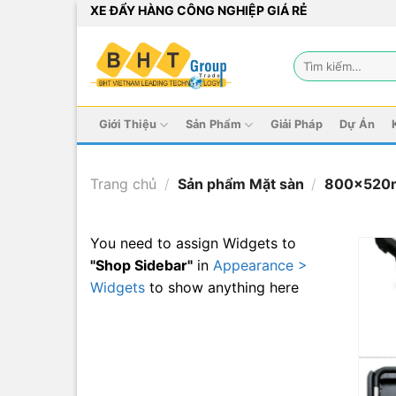
Bỏ
XE ĐẨY HÀNG CÔNG NGHIỆP GIÁ RẺ
qua
nội
Tìm
dung
kiếm:
Giới Thiệu
Sản Phẩm
Giải Pháp
Dự Án
Trang chủ
/
Sản phẩm Mặt sàn
/
800x520
You need to assign Widgets to
"Shop Sidebar"
in
Appearance >
Widgets
to show anything here