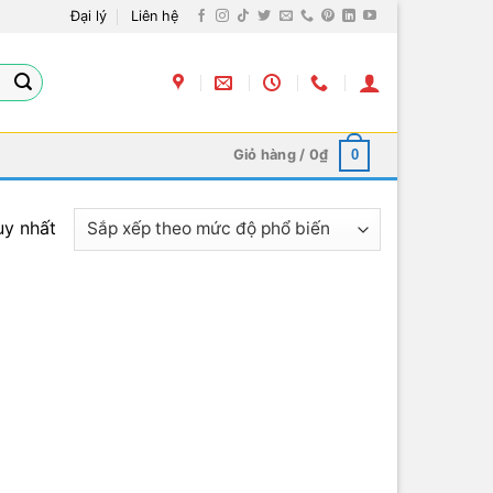
Đại lý
Liên hệ
Giỏ hàng /
0
₫
0
uy nhất