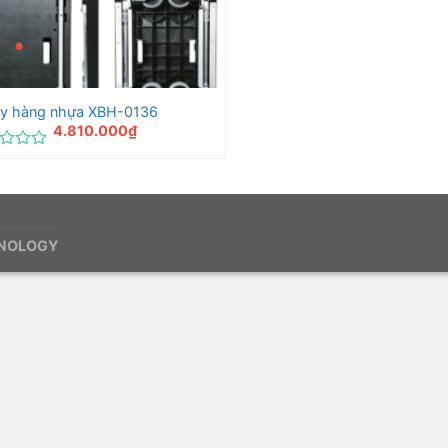
ẩy hàng nhựa XBH-0136
4.810.000
₫
c
HNOLOGY