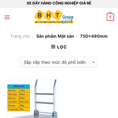
Bỏ
XE ĐẨY HÀNG CÔNG NGHIỆP GIÁ RẺ
qua
nội
0
dung
Trang chủ
/
Sản phẩm Mặt sàn
/
750x480mm
LỌC