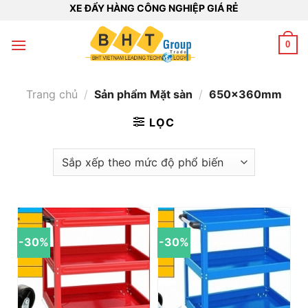
Bỏ
XE ĐẨY HÀNG CÔNG NGHIỆP GIÁ RẺ
qua
nội
0
dung
Trang chủ
/
Sản phẩm Mặt sàn
/
650x360mm
LỌC
-30%
-30%