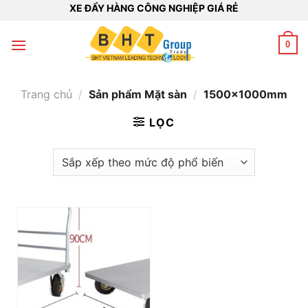
Bỏ
XE ĐẨY HÀNG CÔNG NGHIỆP GIÁ RẺ
qua
nội
0
dung
Trang chủ
/
Sản phẩm Mặt sàn
/
1500x1000mm
LỌC