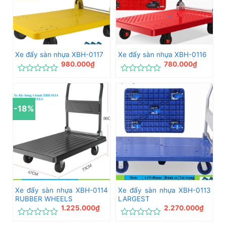
Xe đẩy sàn nhựa XBH-0117
Xe đẩy sàn nhựa XBH-0116
980.000
₫
780.000
₫
Được
Được
xếp
xếp
hạng
hạng
0
0
-18%
5
5
sao
sao
Xe đẩy sàn nhựa XBH-0114
Xe đẩy sàn nhựa XBH-0113
RUBBER WHEELS
LARGEST
1.225.000
₫
2.270.000
₫
Được
Được