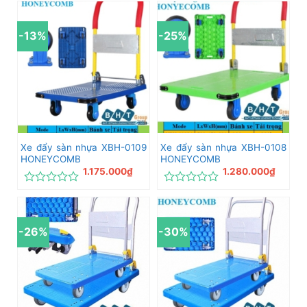
xếp
xếp
hạng
hạng
0
0
-13%
-25%
5
5
sao
sao
Xe đẩy sàn nhựa XBH-0109
Xe đẩy sàn nhựa XBH-0108
HONEYCOMB
HONEYCOMB
1.175.000
₫
1.280.000
₫
Được
Được
xếp
xếp
hạng
hạng
0
0
-26%
-30%
5
5
sao
sao