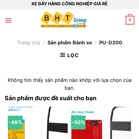
Bỏ
XE ĐẨY HÀNG CÔNG NGHIỆP GIÁ RẺ
qua
nội
0
dung
Trang chủ
/
Sản phẩm Bánh xe
/
PU-D200
LỌC
Không tìm thấy sản phẩm nào khớp với lựa chọn của
bạn.
Sản phẩm được đề xuất cho bạn
-46%
-50%